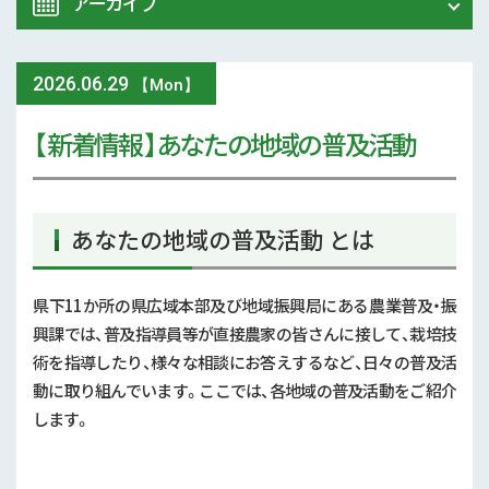
アーカイブ
令和8年 熊本地震関連情報
農業大学校
2026
.
06.29
2026年 (74)
【Mon】
イベント
【 新着情報 】あなたの地域の普及活動
2025年 (107)
スマート農業
2024年 (125)
参考文献
あなたの地域の普及活動 とは
2023年 (139)
技術と方法
2022年 (170)
県下11か所の県広域本部及び地域振興局にある農業普及・振
興課では、普及指導員等が直接農家の皆さんに接して、栽培技
気象
2021年 (173)
術を指導したり、様々な相談にお答えするなど、日々の普及活
現地情報
動に取り組んでいます。ここでは、各地域の普及活動をご紹介
2020年 (167)
します。
病害虫
2019年 (5)