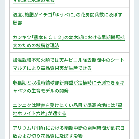
温度、施肥がイチゴ「ゆうべに」の花房間葉数に及ぼす
影響
カンキツ「熊本ＥＣ１２」の幼木期における早期樹冠拡
大のための枝梢管理法
加温栽培不知火類では天井ビニル除去期間中のシート
マルチにより高品質果実が生産できる
収穫期と収穫時結球部新鮮重が定植時に予測できるキ
ャベツの生育モデルの開発
ニンニクは獣害を受けにくい品目で準高冷地には「福
地ホワイト六片」が適する
アリウム「丹頂」における暗期中断の電照時間が到花日
数および切り花品質に及ぼす影響