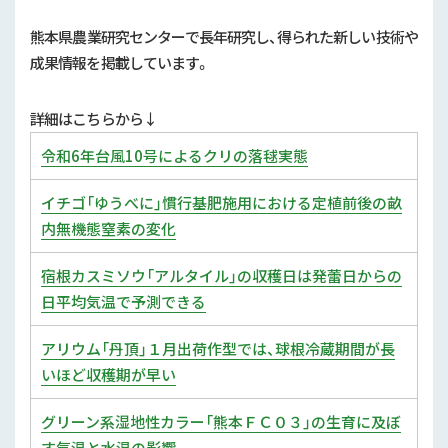
行政情報
熊本県農業研究センターで長年研究し、得られた新しい技術や
補助事業
成果情報を掲載しています。
試験研究
詳細はこちらから↓
農家紹介
令和6年台風10号によるクリの落毬実態
農業コンクール大会
イチゴ「ゆうべに」慣行基肥施用における定植前後の畝
内無機態窒素の変化
農薬
宿根カスミソウ「アルタイル」の収穫日は発蕾日からの
日平均気温で予測できる
アリウム「丹頂」１月出荷作型では、球根冷蔵期間が長
いほど収穫期が早い
グリーン系湿地性カラー「熊本ＦＣ０３」の生育に及ぼ
す気温と水温の影響