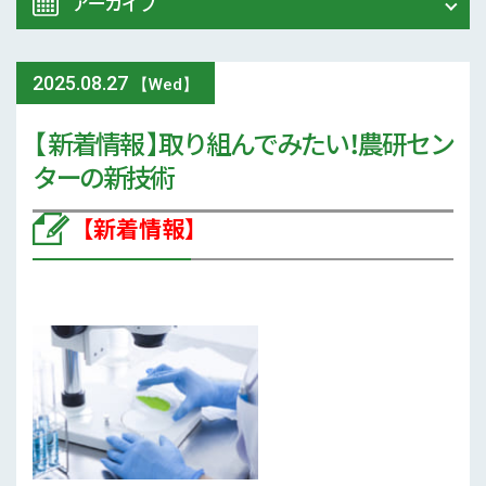
アーカイブ
令和8年 熊本地震関連情報
農業大学校
2025
.
08.27
2026年 (72)
【Wed】
イベント
【 新着情報 】取り組んでみたい！農研セン
2025年 (107)
ターの新技術
スマート農業
2024年 (125)
【新着情報】
参考文献
2023年 (139)
技術と方法
2022年 (170)
気象
2021年 (173)
現地情報
2020年 (167)
病害虫
2019年 (5)