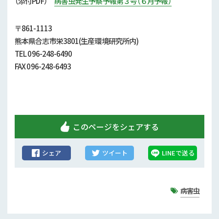
（添付
PDF）
病害虫発生予察予報第３号（６月予報）
行政情報
補助事業
〒861-1113
熊本県合志市栄3801(生産環境研究所内)
試験研究
TEL 096-248-6490
FAX 096-248-6493
農家紹介
農業コンクール大会
農薬
このページをシェアする
シェア
ツイート
LINEで送る
病害虫