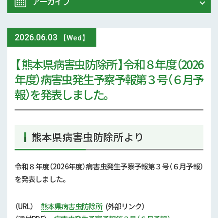
アーカイブ
令和8年 熊本地震関連情報
農業大学校
2026
.
06.03
2026年 (74)
【Wed】
イベント
【 熊本県病害虫防除所 】令和８年度（2026
2025年 (107)
年度）病害虫発生予察予報第３号（６月予
スマート農業
2024年 (125)
報）を発表しました。
参考文献
2023年 (139)
技術と方法
2022年 (170)
熊本県病害虫防除所より
気象
2021年 (173)
令和８年度（2026年度）病害虫発生予察予報第３号（６月予報）
現地情報
を発表しました。
2020年 (167)
病害虫
2019年 (5)
（URL）
熊本県病害虫防除所
(外部リンク）