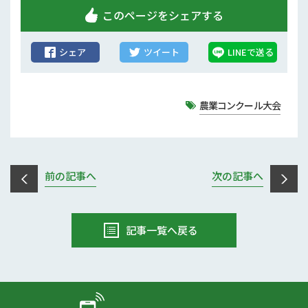
行政情報
このページをシェアする
補助事業
シェア
ツイート
LINEで送る
試験研究
農家紹介
農業コンクール大会
農業コンクール大会
農薬
前の記事へ
次の記事へ
記事一覧へ戻る