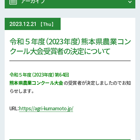
アーカイブ
令和8年 熊本地震関連情報
農業大学校
2023
.
12.21
2026年 (75)
【Thu】
イベント
令和５年度（2023年度）熊本県農業コン
2025年 (107)
クール大会受賞者の決定について
スマート農業
2024年 (125)
参考文献
2023年 (139)
令和５年度（2023年度）第64回
技術と方法
熊本県農業コンクール大会
の受賞者が決定しましたのでお知
2022年 (170)
らせします。
気象
2021年 (173)
URL：
https://agri-kumamoto.jp/
現地情報
2020年 (167)
病害虫
2019年 (5)