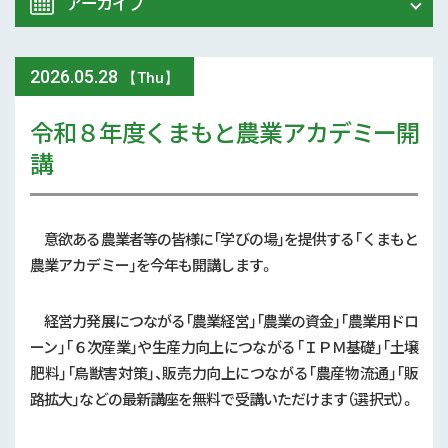
アーカイブ
令和8年 熊本地震関連情報
農業大学校
2026
.
05.28
2026年 (74)
【Thu】
イベント
令和８年度くまもと農業アカデミー開
2025年 (107)
講
スマート農業
2024年 (125)
参考文献
2023年 (139)
意欲ある農業者等の皆様に「学びの場」を提供する「くまもと
技術と方法
農業アカデミー」を今年も開講します。
2022年 (170)
気象
経営力発展につながる「農業経営」「農業の資金」「農業用ドロ
2021年 (173)
ーン」「６次産業」や生産力向上につながる「ＩＰＭ基礎」「土壌
現地情報
2020年 (167)
肥料」「鳥獣害対策」、販売力向上につながる「農産物流通」「販
路拡大」などの最新講座を無料で受講いただけます（選択式）。
病害虫
2019年 (5)