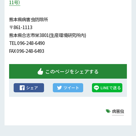
行政情報
11号）
補助事業
熊本県病害虫防除所
〒861-1113
試験研究
熊本県合志市栄3801(生産環境研究所内)
TEL 096-248-6490
農家紹介
FAX 096-248-6493
農業コンクール大会
このページをシェアする
農薬
シェア
ツイート
LINEで送る
病害虫