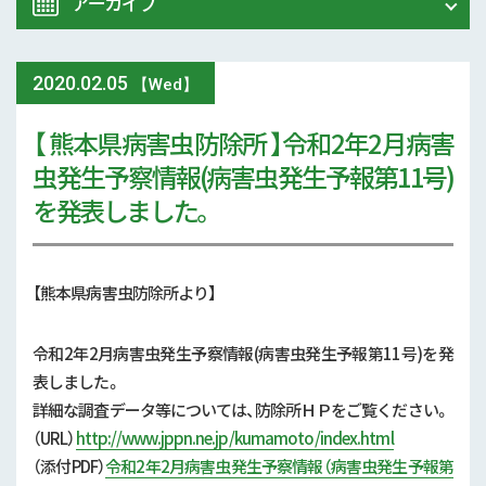
アーカイブ
令和8年 熊本地震関連情報
農業大学校
2020
.
02.05
2026年 (74)
【Wed】
イベント
【 熊本県病害虫防除所 】令和2年2月病害
2025年 (107)
虫発生予察情報(病害虫発生予報第11号)
スマート農業
2024年 (125)
を発表しました。
参考文献
2023年 (139)
技術と方法
【熊本県病害虫防除所より】
2022年 (170)
気象
2021年 (173)
令和2年2月病害虫発生予察情報(病害虫発生予報第11号)を発
表しました。
現地情報
2020年 (167)
詳細な調査データ等については、防除所ＨＰをご覧ください。
（URL）
病害虫
http://www.jppn.ne.jp/kumamoto/index.html
2019年 (5)
（添付
PDF
）
令和2年2月病害虫発生予察情報（病害虫発生予報第