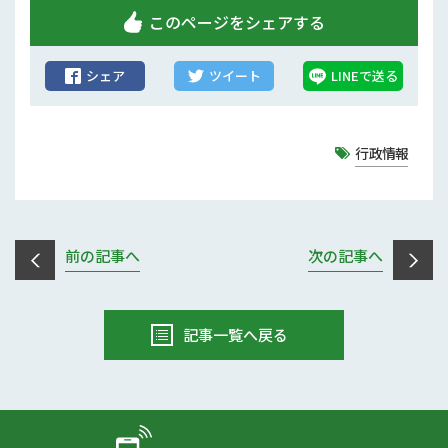
行政情報
このページをシェアする
補助事業
シェア
ツイート
LINEで送る
試験研究
農家紹介
行政情報
農業コンクール大会
農薬
前の記事へ
次の記事へ
記事一覧へ戻る