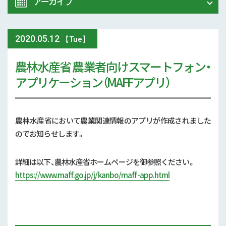
アーカイブ
令和8年 熊本地震関連情報
農業大学校
2020
.
05.12
2026年 (74)
【Tue】
イベント
農林水産省 農業者向けスマートフォン・
2025年 (107)
アプリケーション（MAFFアプリ）
スマート農業
2024年 (125)
参考文献
2023年 (139)
農林水産省において農業関連情報のアプリが作成されました
技術と方法
のでお知らせします。
2022年 (170)
気象
詳細は以下、農林水産省ホームページを御参照ください。
2021年 (173)
https://www.maff.go.jp/j/kanbo/maff-app.html
現地情報
2020年 (167)
病害虫
2019年 (5)