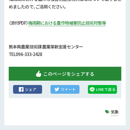
行政情報
めましたので、ご活用ください。
補助事業
（添付
PDF）
梅雨期における農作物被害防止技術対策等
試験研究
農家紹介
熊本県農業技術課 農業革新支援センター
TEL096-333-2428
農業コンクール大会
農薬
このページをシェアする
シェア
ツイート
LINEで送る
気象