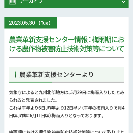
アーカイブ
令和8年 熊本地震関連情報
農業大学校
2023
.
05.30
2026年 (74)
【Tue】
イベント
農業革新支援センター情報 ： 梅雨期にお
2025年 (107)
ける農作物被害防止技術対策等について
スマート農業
2024年 (125)
参考文献
2023年 (139)
農業革新支援センターより
技術と方法
2022年 (170)
気象
気象庁によると九州北部地方は、5月29日に梅雨入りしたとみ
2021年 (173)
られると発表されました。
現地情報
これは平年より6日、昨年より12日早い（平年の梅雨入り：6月4
2020年 (167)
日頃、昨年：6月11日頃）梅雨入りとなっております。
病害虫
2019年 (5)
梅雨期における農作物被害防止技術対策等について取りまと