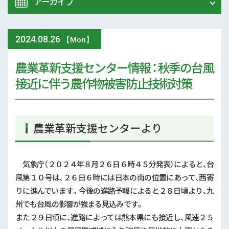
アーカイブ
令和8年 熊本地震関連情報
農業大学校
2024
.
08.26
2026年 (73)
【Mon】
イベント
農業革新支援センター情報 ： 秋季の台風
2025年 (107)
接近に伴う農作物被害防止技術対策
スマート農業
2024年 (125)
参考文献
2023年 (139)
農業革新支援センターより
技術と方法
2022年 (170)
気象
気象庁（２０２４年８月２６日６時４５分発表）によると、台
2021年 (173)
風第１０号は、２６日６時には日本の南の位置にあって、西寄
現地情報
2020年 (167)
りに進んでいます。今後の進路予報によると２８日頃より、九
州でも台風の影響が強まる見込みです。
病害虫
2019年 (5)
また２９日頃に、進路によっては熊本県にも接近し、風速２５