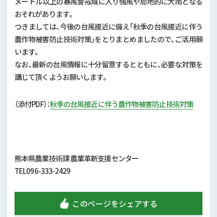
メートル以上の暴風警戒域に入り強風や局地的に大雨となる
行政情報
おそれがあります。
補助事業
つきましては、今後の台風接近に備え「秋季の台風接近に伴う
農作物被害防止技術対策」をとりまとめましたので、ご活用願
試験研究
います。
なお、最新の台風情報に十分留意するとともに、必要な対策を
農家紹介
講じて頂くようお願いします。
農業コンクール大会
（添付PDF）：
秋季の台風接近に伴う農作物被害防止技術対策
農薬
熊本県農業技術課 農業革新支援センター
TEL096-333-2429
このページをシェアする