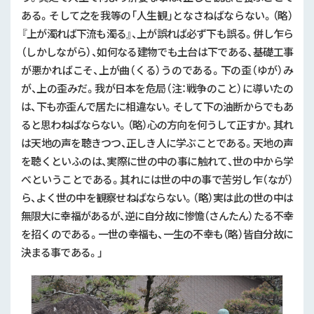
ある。そして之を我等の「人生観」となさねばならない。（略）
『上が濁れば下流も濁る』、上が誤れば必ず下も誤る。併し乍ら
（しかしながら）、如何なる建物でも土台は下である、基礎工事
が悪かればこそ、上が曲（くる）うのである。下の歪（ゆが）み
が、上の歪みだ。我が日本を危局（注：戦争のこと）に導いたの
は、下も亦歪んで居たに相違ない。そして下の油断からでもあ
ると思わねばならない。（略）心の方向を何うして正すか。其れ
は天地の声を聴きつつ、正しき人に学ぶことである。天地の声
を聴くといふのは、実際に世の中の事に触れて、世の中から学
べということである。其れには世の中の事で苦労し乍（なが）
ら、よく世の中を観察せねばならない。（略）実は此の世の中は
無限大に幸福があるが、逆に自分故に惨憺（さんたん）たる不幸
を招くのである。一世の幸福も、一生の不幸も（略）皆自分故に
決まる事である。」