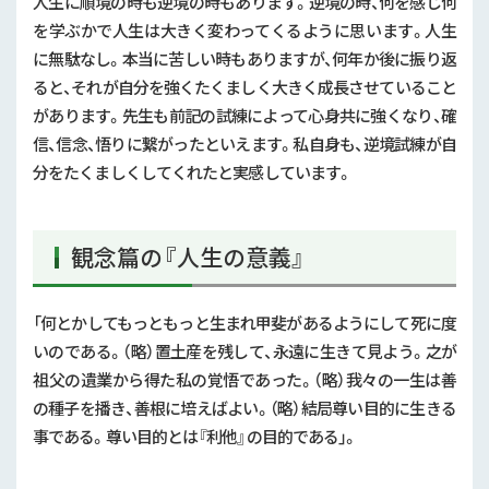
人生に順境の時も逆境の時もあります。逆境の時、何を感じ何
を学ぶかで人生は大きく変わってくるように思います。人生
に無駄なし。本当に苦しい時もありますが、何年か後に振り返
ると、それが自分を強くたくましく大きく成長させていること
があります。先生も前記の試練によって心身共に強くなり、確
信、信念、悟りに繋がったといえます。私自身も、逆境試練が自
分をたくましくしてくれたと実感しています。
観念篇の『人生の意義』
「何とかしてもっともっと生まれ甲斐があるようにして死に度
いのである。（略）置土産を残して、永遠に生きて見よう。之が
祖父の遺業から得た私の覚悟であった。（略）我々の一生は善
の種子を播き、善根に培えばよい。（略）結局尊い目的に生きる
事である。尊い目的とは『利他』の目的である」。