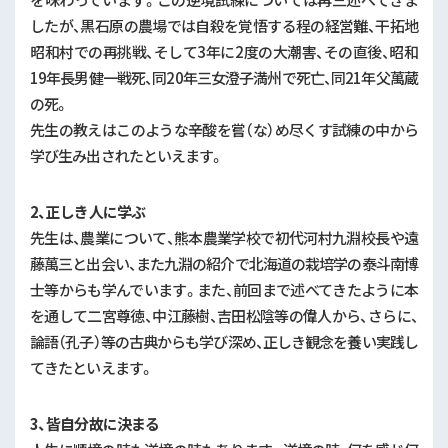
したが、黒石原の農場では自殺を覚悟する程の経営難、干拓地
昭和村での再挑戦、そして
3
年に
2
度の大潮害、その直後、昭和
19年長男健一戦死、同20年三女澄子満州で死亡、同21年父萬蔵
の死。
先生の教えはこのような辛酸を嘗（な）め尽くす試練の中から
学び生み出されたといえます。
2、正しき人に学ぶ
先生は、農業について、熊本農業学校で初代河村九淵校長や遠
藤萬三と出会い、また九淵の紹介で北海道の栽培学の泰斗南博
士等からも学んでいます。また、前回まで述べてきたように本
を通して二宮尊徳、中江藤樹、吉田松陰等の偉人から、さらに、
論語（孔子）等の古典からも学び深め、正しき観念を養い実践し
てきたといえます。
3、皆自分故に決まる