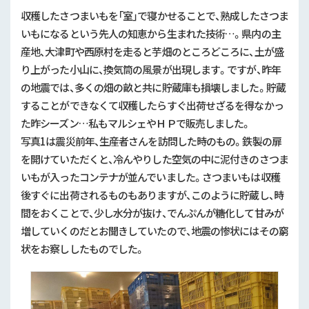
収穫したさつまいもを「室」で寝かせることで、熟成したさつま
いもになるという先人の知恵から生まれた技術…。県内の主
産地、大津町や西原村を走ると芋畑のところどころに、土が盛
り上がった小山に、換気筒の風景が出現します。ですが、昨年
の地震では、多くの畑の畝と共に貯蔵庫も損壊しました。貯蔵
することができなくて収穫したらすぐ出荷せざるを得なかっ
た昨シーズン…私もマルシェやＨＰで販売しました。
写真1は震災前年、生産者さんを訪問した時のもの。鉄製の扉
を開けていただくと、冷んやりした空気の中に泥付きのさつま
いもが入ったコンテナが並んでいました。さつまいもは収穫
後すぐに出荷されるものもありますが、このように貯蔵し、時
間をおくことで、少し水分が抜け、でんぷんが糖化して甘みが
増していくのだとお聞きしていたので、地震の惨状にはその窮
状をお察ししたものでした。