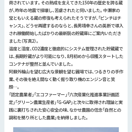
荷されています。その熟成を支えてきた150年の歴史を誇る蔵
が、昨年の地震で損壊し、苦慮されたと伺いました。中瀬家の
宝ともいえる蔵の修復も考えられたそうですが、「ピンチはチ
ャンス」、どうせ再建するのならと、長男靖幸さんの英断で導入
され稼働開始したばかりの最新鋭の貯蔵庫にご案内いただき
ました（写真2）。
温度と湿度、CO2濃度と徹底的にシステム管理された貯蔵蔵で
は、長期貯蔵がより可能になり、8月初めから収穫スタートした
コンテナが整然と並んでいました。
阿蘇外輪山を望む広大な景観を望む圃場では、つるきりの手作
業、その後を絶え間なく動く掘り取り機のエンジン音と笑
顔…。
「認定農業者」「エコファーマー」「六次産業化推進事業計画認
定」「グリーン農業生産者」「G-GAP」と次々に取得され理論と実
践に裏打ちされた安心安全の味、なかせ農園の信念「自然との
調和を拠り所とした農業」を納得しました。