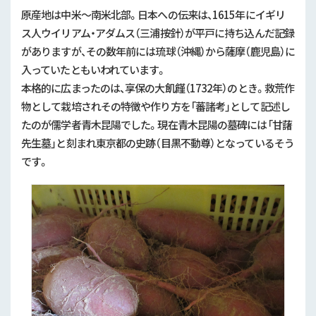
原産地は中米～南米北部。日本への伝来は、
1615
年にイギリ
ス人ウイリアム・アダムス（三浦按針）が平戸に持ち込んだ記録
がありますが、その数年前には琉球（沖縄）から薩摩（鹿児島）に
入っていたともいわれています。
本格的に広まったのは、享保の大飢饉（
1732
年）のとき。救荒作
物として栽培されその特徴や作り方を「蕃諸考」として記述し
たのが儒学者青木昆陽でした。現在青木昆陽の墓碑には「甘藷
先生墓」と刻まれ東京都の史跡（目黒不動尊）となっているそう
です。