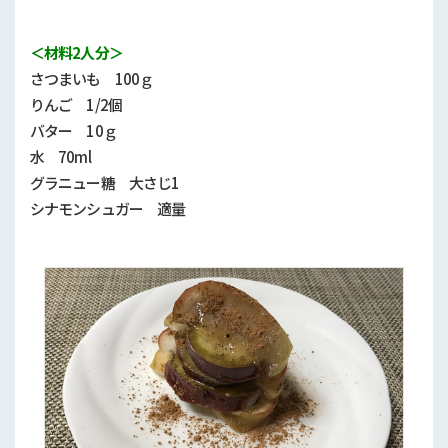
＜材料2人分＞
さつまいも 100ｇ
りんご
1/2
個
バター
10
ｇ
水
70ml
グラニュー糖 大さじ1
シナモンシュガー 適量