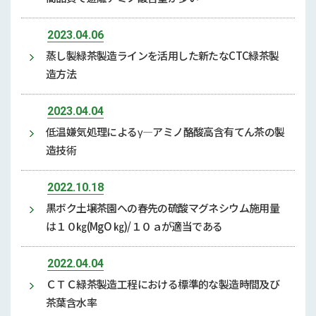
2023.04.06
蒸し製緑茶製造ラインを活用した新たなCTC緑茶製
造方法
2023.04.04
低温嫌気処理によるγ―アミノ酪酸高含有てん茶の製
造技術
2022.10.18
黒ボク土壌茶園への春先の硫酸マグネシウム施用量
は１０㎏(MgO ㎏)/１０ａが適当である
2022.04.04
ＣＴＣ緑茶製造工程における標準的な製造時間及び
茶葉含水率