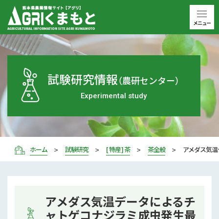
メニュー
試験研究情報
（農研センター）
Experimental study
ホーム
試験研究
[ 特産 ] 茶
茶全般
アメダス気
アメダス気温データによるチ
ャトゲコナジラミ成虫発生最