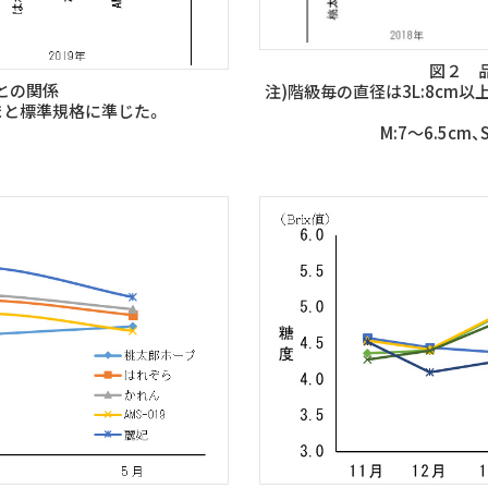
図２ 
との関係
注)階級毎の直径は3L:8cm以上、
まと標準規格に準じた。
M:7～6.5cm、S