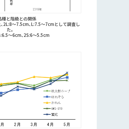
品種と階級との関係
2L:8～7.5cm、L:7.5～7cmとして調査し
た。
:6.5～6cm、2S:6～5.5cm