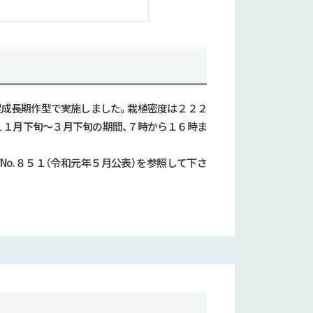
促成長期作型で実施しました。栽植密度は２２２
１１月下旬～３月下旬の期間、７時から１６時ま
び
No.
８５１（令和元年５月公表）を参照して下さ