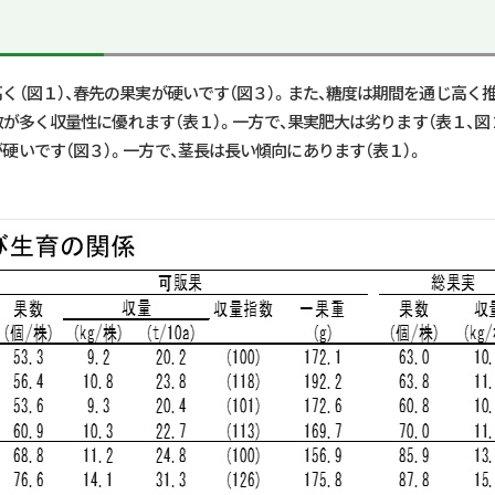
高く（図１）、春先の果実が硬いです（図３）。また、糖度は期間を通じ高く推
数が多く収量性に優れます（表１）。一方で、果実肥大は劣ります（表１、図
が硬いです（図３）。一方で、茎長は長い傾向にあります（表１）。