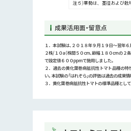
成果活用面・留意点
１．本試験は、２０１８年９月１９日～翌年６
２株
/
１０
a
（株間５０
cm
、畝幅１８０
cm
の２条
で設定値６００
ppm
で施用しました。
２．過去の黄化葉巻病抵抗性トマト品種の特
い。本試験の「はれぞら」の評価は過去の成果情
３．黄化葉巻病抵抗性トマトの標準品種として