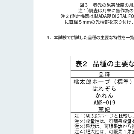
図３ 春先の果実硬度の月別
注１)調査は月末に無作為の
注２)測定機器はIMADA製 DIGTAL F
に直径５mmの先端部を取り付け
４．本試験で供試した品種の主要な特性を一覧