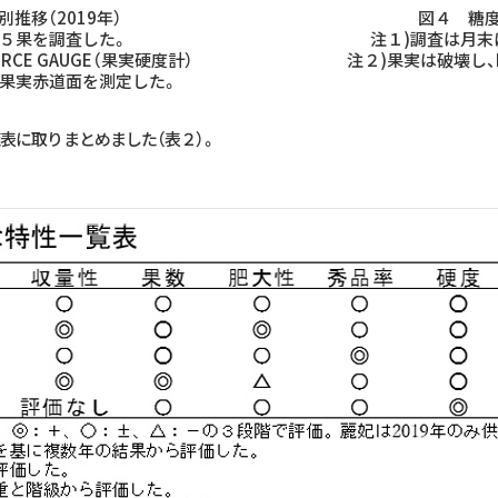
推移（2019年）
図４ 糖度
５果を調査した。
注１)調査は月
ORCE GAUGE（果実硬度計）
注２)果実は破壊し、
、果実赤道面を測定した。
表に取りまとめました（表２）。