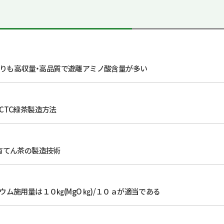
よりも高収量・高品質で遊離アミノ酸含量が多い
CTC緑茶製造方法
有てん茶の製造技術
ム施用量は１０㎏(MgO ㎏)/１０ａが適当である