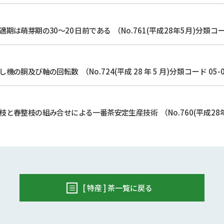
は萌芽期の30〜20 日前である
（No.761(平成28年5月)分類コート
し機の胴及び軸の回転数
（No.724(平成 28 年 5 月)分類コード 05-
枝と春整枝の組み合せによる一番茶安定生産技術
（No.760(平成2
[ 特産 ] 茶一覧に戻る