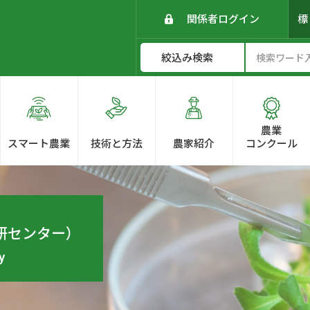
関係者ログイン
農業
スマート農業
技術と方法
農家紹介
コンクール
研センター）
y