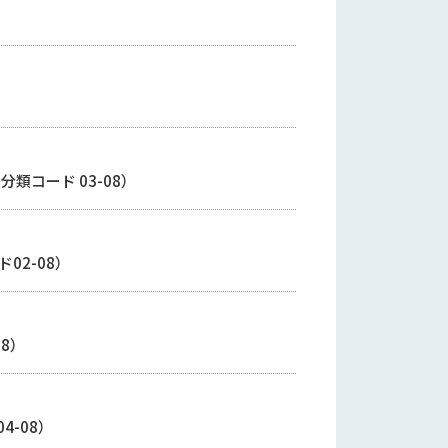
)分類コード 03-08）
゙02-08）
8）
04-08）