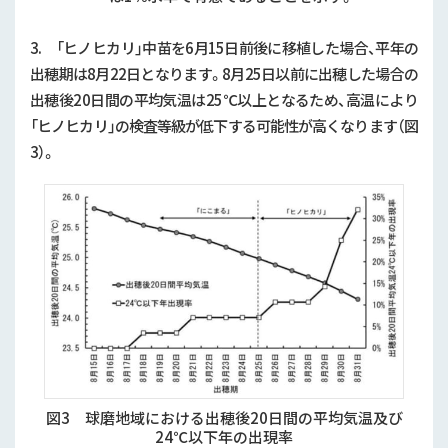
3. 「ヒノヒカリ」中苗を
6
月
15
日前後に移植した場合、平年の
出穂期は
8
月
22
日となります。
8
月
25
日以前に出穂した場合の
出穂後
20
日間の平均気温は
25
℃以上となるため、高温により
「ヒノヒカリ」の検査等級が低下する可能性が高くなります（図
3
）。
図3 球磨地域における出穂後20日間の平均気温及び
24℃以下年の出現率