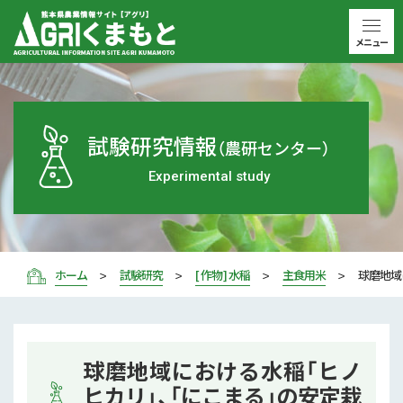
メニュー
試験研究情報
（農研センター）
Experimental study
ホーム
試験研究
[ 作物 ] 水稲
主食用米
球磨地域
球磨地域における水稲「ヒノ
ヒカリ」、「にこまる」の安定栽