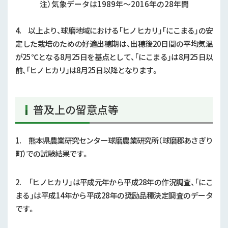
注）気象データは1989年～2016年の28年間
4. 以上より、球磨地域における「ヒノヒカリ」「にこまる」の安
定した栽培のための好適出穂期は、出穂後
20
日間の平均気温
が
25
℃となる
8
月
25
日を基点として、「にこまる」は
8
月
25
日以
前、「ヒノヒカリ」は
8
月
25
日以降となります。
普及上の留意点等
1. 熊本県農業研究センター球磨農業研究所（球磨郡あさぎり
町）での試験結果です。
2. 「ヒノヒカリ」は平成元年から平成28年の作況調査、「にこ
まる」は平成14年から平成28年の奨励品種決定調査のデータ
です。