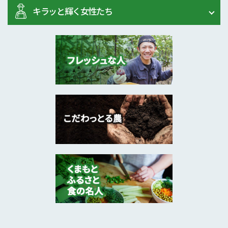
キラッと輝く女性たち
2025年2月
茶自家製造、小売販売･･･
芦北町
お茶で人を笑顔に ～「お茶のカジ･･･
2024年12月
みかん、梨、タケノコ
熊本市
「食」を通してつながる出会いを大･･･
2024年9月
葉たばこ、米（うるち･･･
玉名市