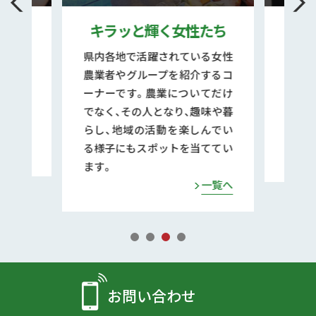
農
キラッと輝く女性たち
く
懸命に、
県内各地で活躍されている女性
わりの
農業者やグループを紹介するコ
熊本
さんを
ーナーです。農業についてだけ
卓越
でなく、その人となり、趣味や暮
承活
らし、地域の活動を楽しんでい
紹介し
る様子にもスポットを当ててい
一覧へ
ます。
一覧へ
お問い合わせ