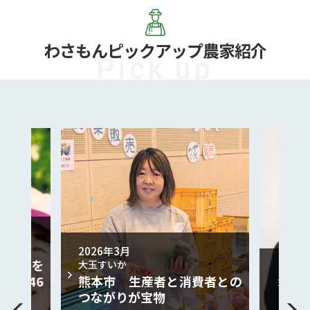
わさもん
ピックアップ農家紹介
2026年3月
とことを
大玉すいか
20
菊と46
熊本市 生産者と消費者との
オレ
つながりが宝物
玉