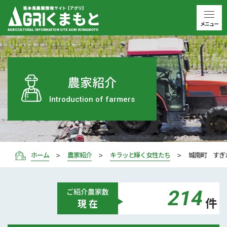
メニュー
農家紹介
Introduction of farmers
ホーム
農家紹介
キラッと輝く女性たち
城南町 すぎ
214
ご紹介
農家数
件
現 在