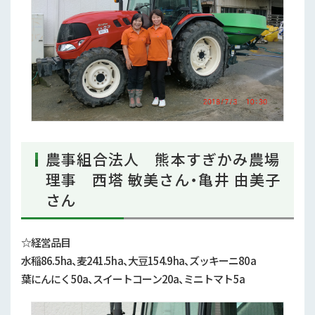
農事組合法人 熊本すぎかみ農場
理事 西塔 敏美さん・亀井 由美子
さん
☆経営品目
水稲86.5ha、麦241.5ha、大豆154.9ha、ズッキーニ80a
葉にんにく50a、スイートコーン20a、ミニトマト5a