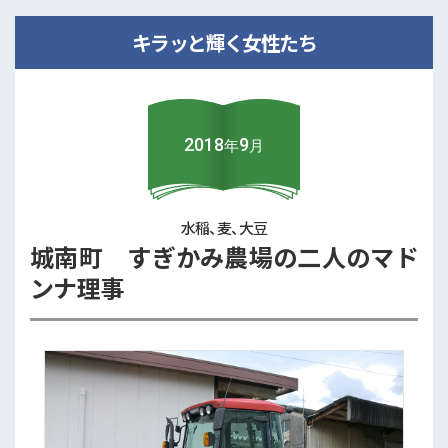
紅一点！地域営農法人を担って
キラッと輝く女性たち
2024年9月
レンコン、水稲
宇城市
2018
9
年
月
新鮮な野菜の味・農家の思いを確実･･･
水稲、麦、大豆
一覧を見る
城南町 すぎかみ農場の二人のマド
ンナ理事