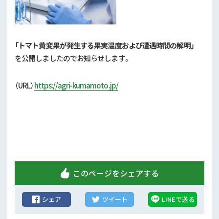
行政情報
補助事業
「トマト黄変果が発生する果実温度および遭遇時間の解明」
試験研究
を公開しましたのでお知らせします。
農家紹介
（URL）
https://agri-kumamoto.jp/
農業コンクール大会
農薬
このページをシェアする
シェア
ツイート
LINEで送る