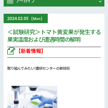
アーカイブ
令和8年 熊本地震関連情報
農業大学校
2024
.
02.05
2026年 (74)
【Mon】
イベント
＜試験研究＞トマト黄変果が発生する
2025年 (107)
果実温度および遭遇時間の解明
スマート農業
2024年 (125)
【新着情報】
参考文献
2023年 (139)
技術と方法
2022年 (170)
取り組んでみたい！農研センターの新技術
気象
2021年 (173)
現地情報
2020年 (167)
病害虫
2019年 (5)