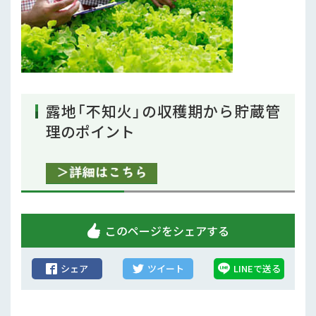
行政情報
補助事業
試験研究
農家紹介
露地「不知火」の収穫期から貯蔵管
理のポイント
農業コンクール大会
農薬
このページをシェアする
シェア
ツイート
LINEで送る