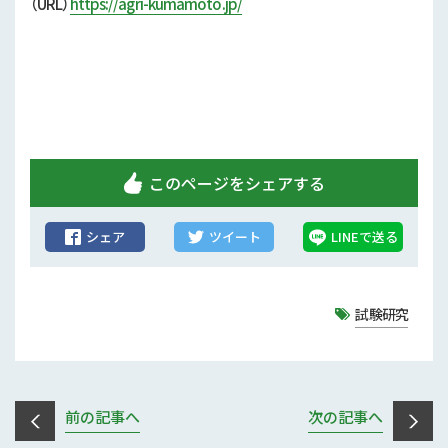
（URL）
https://agri-kumamoto.jp/
行政情報
補助事業
試験研究
農家紹介
このページをシェアする
農業コンクール大会
シェア
ツイート
LINEで送る
農薬
試験研究
前の記事へ
次の記事へ