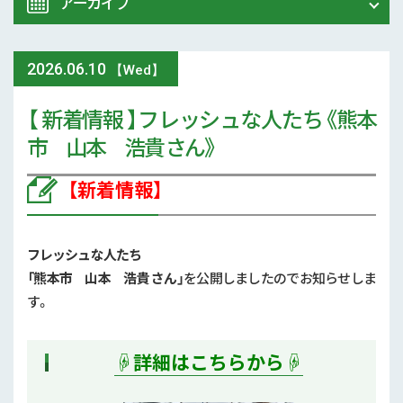
アーカイブ
令和8年 熊本地震関連情報
農業大学校
2026
.
06.10
2026年 (74)
【Wed】
イベント
【 新着情報 】フレッシュな人たち《熊本
2025年 (107)
市 山本 浩貴 さん》
スマート農業
2024年 (125)
【新着情報】
参考文献
2023年 (139)
技術と方法
2022年 (170)
フレッシュな人たち
気象
「熊本市 山本 浩貴 さん
」
を公開しましたのでお知らせしま
2021年 (173)
す。
現地情報
2020年 (167)
☟詳細はこちらから☟
病害虫
2019年 (5)