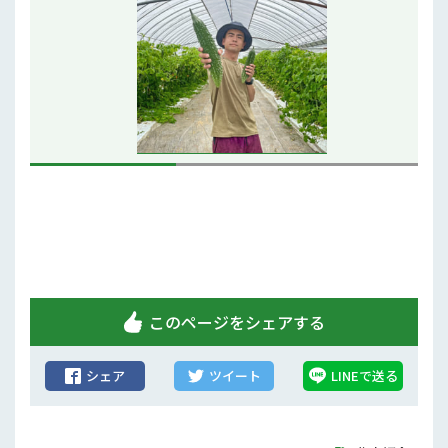
行政情報
補助事業
試験研究
農家紹介
農業コンクール大会
農薬
このページをシェアする
シェア
ツイート
LINEで送る