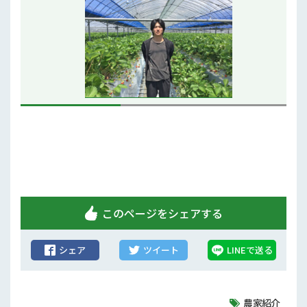
行政情報
補助事業
試験研究
農家紹介
農業コンクール大会
農薬
このページをシェアする
シェア
ツイート
LINEで送る
農家紹介