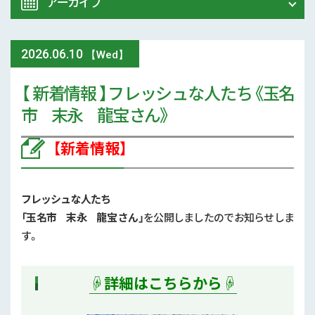
アーカイブ
令和8年 熊本地震関連情報
農業大学校
2026
.
06.10
2026年 (74)
【Wed】
イベント
【 新着情報 】フレッシュな人たち《玉名
2025年 (107)
市 末永 龍宝 さん》
スマート農業
2024年 (125)
【新着情報】
参考文献
2023年 (139)
技術と方法
2022年 (170)
フレッシュな人たち
気象
「玉名市 末永 龍宝 さん
」
を公開しましたのでお知らせしま
2021年 (173)
す。
現地情報
2020年 (167)
☟詳細はこちらから☟
病害虫
2019年 (5)