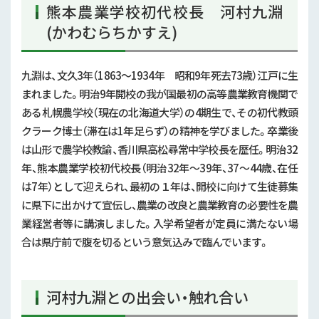
熊本農業学校初代校長 河村九淵
(かわむらちかすえ)
九淵は、文久3年（1863～1934年 昭和9年死去73歳）江戸に生
まれました。明治9年開校の我が国最初の高等農業教育機関で
ある札幌農学校（現在の北海道大学）の4期生で、その初代教頭
クラーク博士（滞在は1年足らず）の精神を学びました。卒業後
は山形で農学校教諭、香川県高松尋常中学校長を歴任。明治32
年、熊本農業学校初代校長（明治32年～39年、37～44歳、在任
は7年）として迎えられ、最初の１年は、開校に向けて生徒募集
に県下に出かけて宣伝し、農業の改良と農業教育の必要性を農
業経営者等に講演しました。入学希望者が定員に満たない場
合は県庁前で腹を切るという意気込みで臨んでいます。
河村九淵との出会い・触れ合い