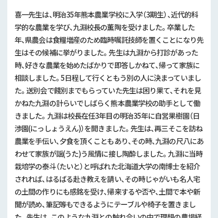
喜一先生は、明治35年熊本農業学校に入学（3期生）、近代的科
学的な農業を学び、九淵校長の薫陶を受けました。卒業した
年、県農会は食糧増産のため臨時嘱託技師を置くことになり先
生はその候補に挙がりました。先生は九淵から打診があった
時、好きな農業を始めたばかりで即答しかねて、帰って家族に
相談しました。5日程して行くともう別の人に決まっていまし
た。送別会で餞別までもらっていた先生は困り果て、それを見
かねた九淵の計らいでしばらく熊本農業学校の助手として働
きました。九淵は校長在任3年目の明治35年に自営果樹園（
日
渉園(にっしょうえん)
）を開きました。先生は、再三そこを訪ね
農業を手伝い、夕食を頂くこともあり、その時、九淵の尺八にあ
わせて家族が
謡(うた)
う風情に接し陶酔しました。九淵に当時
栽培学の泰斗（たいと）と呼ばれた北海道大学の南博士を紹介
されれば、はるばる赴き教えを請い、その時じゃがいも名人宅
の土間の作りにも感銘を受け、帰来するや否や、土間で本や新
聞が読め、筆記等もできるようにテーブルや椅子を置きまし
た。先生は、このような九淵との触れ合いの中で理想の農場経