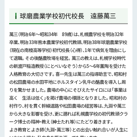
球磨農業学校初代校長 遠藤萬三
萬三（明治6年～昭和34年 89歳）は、札幌農学校を明治32年
卒業、明治
33
年熊本農業学校初代教頭、明治38年球磨農業学校
（現在の南稜高等学校）初代校長（心得）、1年で病気を理由にし
て退職。その後酪農牧場を経営。萬三の教えは、札幌学校時代
の新渡戸稲造教授（にとべいなぞう）から5～6年薫陶を受けた
人格教育の大切さです。喜一先生は萬三の指導助言で、昭和村
の松田農場の水田平地にホルスタイン乳牛の酪農を導入し周
りを驚かせました。農場の中心にそびえたサイロには「事業は
高く 生活は低く」を掲げ農場の標語となりました。昭和村の
村作り、村を貫く幹線道路や松田農場の経営等は、九淵や萬三
から大きな影響を受け、更に遡れば札幌農学校の初代教頭クラ
ーク博士の精神・教え（紳士たれ等）にたどり着きます。
よき教育とよき師（九淵・萬三等）との出会い触れ合いが人生に