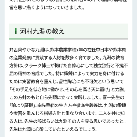
営を思い描くようになっていきました。
河村九淵の教え
弁舌爽やかな九淵は、熊本農業学校7年の在任中日本や熊本県
の産業発展に貢献する人材を数多く育てました。九淵の教育
方針は、クラーク博士が掲げた自修心にして独立独行と不撓不
屈の精神の育成でした。特に鍛錬によって実力を身に付ける
ために実習教育を重んじ、品性陶冶にも不可欠という思いで
「その手足を低き地に働かせ、その心を高き天に置け」と力説。
この方針のもと自ら先頭に立って実践しました。喜一先生の
「論より証拠」、率先垂範の生き方や徹底主義等は、九淵の鍛錬
や実習を重んじる指導方針と重なり合います。二人を共に知
る人は、先生の咳ばらいは九淵その人を見る思いであったと。
先生は九淵に心酔していたといえるでしょう。