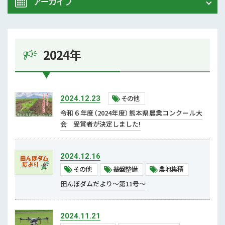
アーカイブ
ALL
農業研究センター
2026年 (5)
試験研究情報
2024年
2025年 (6)
その他
2024年 (13)
中山間地域対策
その他
2024.12.23
むらづくり
2023年 (6)
令和６年度（2024年度）熊本県農業コンクール大
会 受賞者が決定しました!
鳥獣害
2022年 (8)
担い手対策
2024.12.16
2021年 (13)
新規就農者
その他
基盤整備
農地集積
熊本県青年農業者クラブ
田んぼダムだより～第11号～
2020年 (21)
農大
2019年 (5)
2024.11.21
流通・地産地消