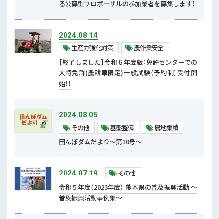
る公募型プロポーザルの参加業者を募集します！
その他
基盤整備
2024.08.14
農地集積
生産力強化対策
農作業安全
防災・減災・リスク軽減対策
【終了しました】令和６年度版：免許センターでの
大特免許(農耕車限定)一般試験（予約制）受付開
農産園芸
始！！
園芸
農産
2024.08.05
その他
基盤整備
農地集積
田んぼダムだより～第10号～
その他
2024.07.19
令和５年度（2023年度） 熊本県の普及振興活動 ～
普及振興活動事例集～