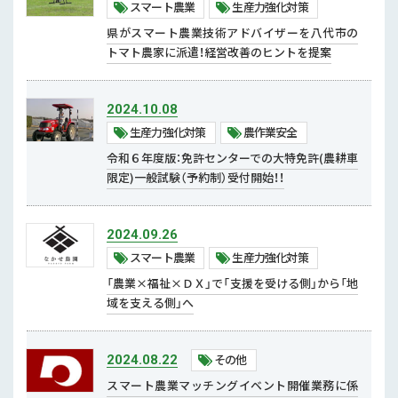
スマート農業
生産力強化対策
2018年 (8)
地産地消・食文化継承
県がスマート農業技術アドバイザーを八代市の
トマト農家に派遣！経営改善のヒントを提案
輸出関係
生産力強化対策
2024.10.08
スマート農業
生産力強化対策
農作業安全
モデル経営・経営指導
令和６年度版：免許センターでの大特免許(農耕車
限定)一般試験（予約制）受付開始！！
地下水・グリーン農業・GAP
新品種・新技術
2024.09.26
農作業安全
スマート農業
生産力強化対策
農薬・肥料
「農業×福祉×ＤＸ」で「支援を受ける側」から「地
域を支える側」へ
補助事業等
補助事業
その他
2024.08.22
スマート農業マッチングイベント開催業務に係
農地集積・基盤整備