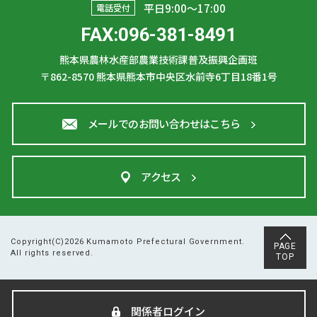
平日9:00〜17:00
電話受付
その他
FAX:096-381-8491
基盤整備
熊本県農林水産部農業技術課普及振興企画班
農地集積
〒862-8570
熊本県熊本市中央区水前寺6丁目18番1号
防災・減災・リスク軽減対策
農産園芸
メールでのお問い合わせはこちら
園芸
農産
アクセス
Copyright(C)2026 Kumamoto Prefectural Government.
PAGE
All rights reserved.
TOP
関係者ログイン