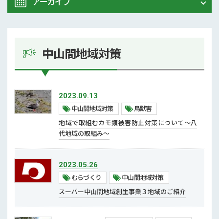
アーカイブ
ALL
農業研究センター
2026年 (5)
試験研究情報
中山間地域対策
2025年 (6)
その他
2024年 (13)
中山間地域対策
2023.09.13
むらづくり
中山間地域対策
鳥獣害
2023年 (6)
地域で取組むカモ類被害防止対策について～八
鳥獣害
2022年 (8)
代地域の取組み～
担い手対策
2021年 (13)
新規就農者
2023.05.26
むらづくり
中山間地域対策
熊本県青年農業者クラブ
2020年 (21)
スーパー中山間地域創生事業３地域のご紹介
農大
2019年 (5)
流通・地産地消