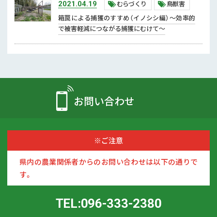
むらづくり
鳥獣害
2021.04.19
2018年 (8)
地産地消・食文化継承
箱罠による捕獲のすすめ（イノシシ編）〜効率的
で被害軽減につながる捕獲にむけて〜
輸出関係
生産力強化対策
スマート農業
モデル経営・経営指導
お問い合わせ
地下水・グリーン農業・GAP
新品種・新技術
農作業安全
※ご注意
農薬・肥料
県内の農業関係者からのお問い合わせは以下の通りで
補助事業等
す。
補助事業
TEL:096-333-2380
農地集積・基盤整備