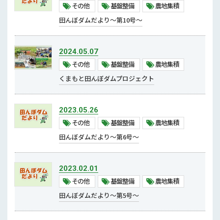
その他
基盤整備
農地集積
2018年 (8)
地産地消・食文化継承
田んぼダムだより～第10号～
輸出関係
2024.05.07
生産力強化対策
その他
基盤整備
農地集積
スマート農業
くまもと田んぼダムプロジェクト
モデル経営・経営指導
地下水・グリーン農業・GAP
2023.05.26
新品種・新技術
その他
基盤整備
農地集積
農作業安全
田んぼダムだより～第6号～
農薬・肥料
2023.02.01
補助事業等
その他
基盤整備
農地集積
補助事業
田んぼダムだより～第5号～
農地集積・基盤整備