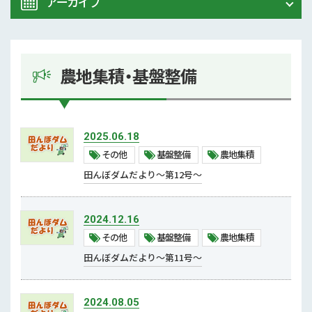
アーカイブ
ALL
農業研究センター
2026年 (5)
試験研究情報
農地集積・基盤整備
2025年 (6)
その他
2024年 (13)
中山間地域対策
2025.06.18
むらづくり
その他
基盤整備
農地集積
2023年 (6)
田んぼダムだより～第12号～
鳥獣害
2022年 (8)
担い手対策
2024.12.16
2021年 (13)
新規就農者
その他
基盤整備
農地集積
熊本県青年農業者クラブ
田んぼダムだより～第11号～
2020年 (21)
農大
2019年 (5)
2024.08.05
流通・地産地消