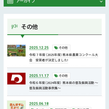
アーカイブ
ALL
農業研究センター
2026年 (5)
試験研究情報
その他
2025年 (6)
その他
2024年 (13)
中山間地域対策
その他
2025.12.25
むらづくり
2023年 (6)
令和７年度（2025年度）熊本県農業コンクール大
会 受賞者が決定しました!
鳥獣害
2022年 (8)
担い手対策
その他
2025.11.17
2021年 (13)
新規就農者
令和６年度（2024年度） 熊本県の普及振興活動 ～
普及振興活動事例集～
熊本県青年農業者クラブ
2020年 (21)
農大
2019年 (5)
2025.06.18
流通・地産地消