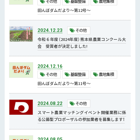
その他
基盤整備
農地集積
2018年 (8)
地産地消・食文化継承
田んぼダムだより～第12号～
輸出関係
その他
2024.12.23
生産力強化対策
令和６年度（2024年度）熊本県農業コンクール大
スマート農業
会 受賞者が決定しました!
モデル経営・経営指導
地下水・グリーン農業・GAP
2024.12.16
その他
基盤整備
農地集積
新品種・新技術
田んぼダムだより～第11号～
農作業安全
農薬・肥料
その他
2024.08.22
補助事業等
スマート農業マッチングイベント開催業務に係
る公募型プロポーザルの参加業者を募集します！
補助事業
農地集積・基盤整備
2024.08.05