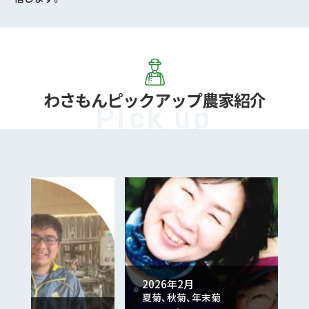
わさもん
ピックアップ農家紹介
2026年2月
夏菊、秋菊、年末菊
2026