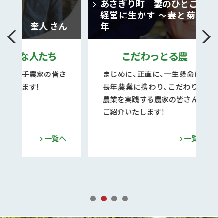
あさぎり町 妻のひとことを
大玉す
経営に生かす ～妻と菊と46
熊本
 さん
年
つな
たち
こだわっとる農
キ
の皆さ
まじめに、正直に、一生懸命に、
県内
長年農業に携わり、こだわりの
農業
農業を実践する農家の皆さんを
ーナ
ご紹介いたします！
でなく
らし
る様
一覧へ
一覧へ
ます。