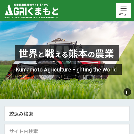
メニュー
世界
戦
熊本
農業
と
える
の
Kumamoto Agriculture Fighting the World