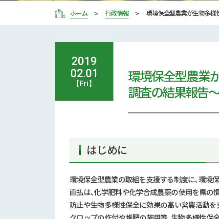
ホーム
行政情報
環境保全型農業が生物多様
2019
環境保全型農業
02.01
【Fri】
調査の結果報告
はじめに
環境保全型農業の取組を支援する制度に、環境保
直払は、化学肥料や化学合成農薬の使用を県の
防止や生物多様性保全に効果の高い営農活動を
クロップの作付や堆肥の施用等、生物多様性保全