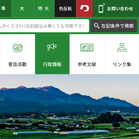
標準
大
特大
色反転
お問い合わせ
左記条件で検索
普及活動
行政情報
参考文献
リンク集