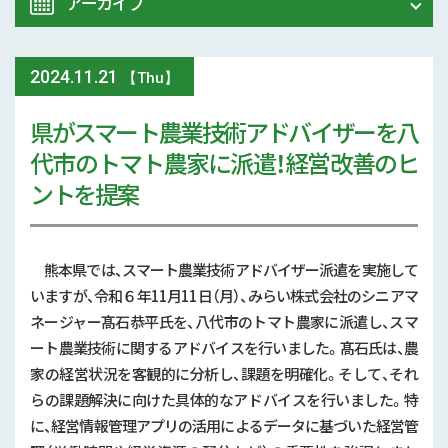
アーカイブ
ALL
農業研究センター
2024
.
11.21
2026年 (5)
【Thu】
試験研究情報
県がスマート農業技術アドバイザーを八
2025年 (6)
その他
代市のトマト農家に派遣！経営改善のヒ
2024年 (13)
ントを提案
中山間地域対策
むらづくり
2023年 (6)
鳥獣害
熊本県では、スマート農業技術アドバイザー派遣を実施して
2022年 (8)
いますが、令和６年
11
月
11
日（月）、みらい株式会社のシニアマ
担い手対策
ネージャー髙石恭平氏を、八代市のトマト農家に派遣し、スマ
2021年 (13)
新規就農者
ート農業技術に関するアドバイスを行いました。髙石氏は、農
熊本県青年農業者クラブ
2020年 (21)
家の経営状況を客観的に分析し、課題を明確化。そして、それ
農大
らの課題解決に向けた具体的なアドバイスを行いました。特
2019年 (5)
に、経営情報管理アプリの活用によるデータに基づいた経営管
流通・地産地消