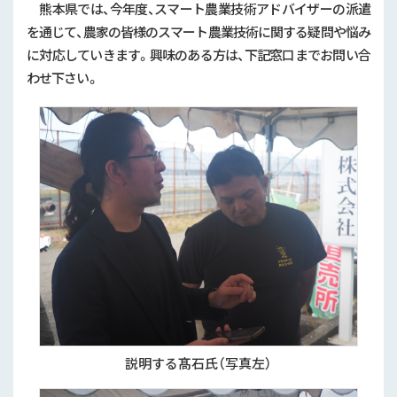
熊本県では、今年度、スマート農業技術アドバイザーの派遣
その他
を通じて、農家の皆様のスマート農業技術に関する疑問や悩み
基盤整備
に対応していきます。興味のある方は、下記窓口までお問い合
農地集積
わせ下さい。
防災・減災・リスク軽減対策
農産園芸
園芸
農産
説明する髙石氏（写真左）