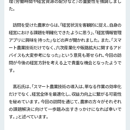
理（労働時間や経営資源の配分など）の重要性を強調しまし
2018年 (8)
地産地消・食文化継承
た。
輸出関係
訪問を受けた農家からは、「経営状況を客観的に捉え、自身の
生産力強化対策
経営における課題を明確化できたように思う」、「経営情報管理
アプリに興味を持った」などの声が聞かれました。また、「スマ
スマート農業
ート農業技術だけでなく、六次産業化や販路拡大に関するアド
モデル経営・経営指導
バイスも大変参考になった」という意見も寄せられ、今回の訪
地下水・グリーン農業・GAP
問が今後の経営方針を考える上で貴重な機会となったようで
す。
新品種・新技術
農作業安全
髙石氏は、「スマート農業技術の導入は、単なる作業の効率化
農薬・肥料
だけでなく、経営全体を最適化し、収益力向上に繋がる可能性
を秘めています。今回の訪問を通じて、農家の方々がそれぞれ
補助事業等
の課題解決に向けて一歩踏み出すきっかけになれば幸いで
補助事業
す。」と述べています。
農地集積・基盤整備