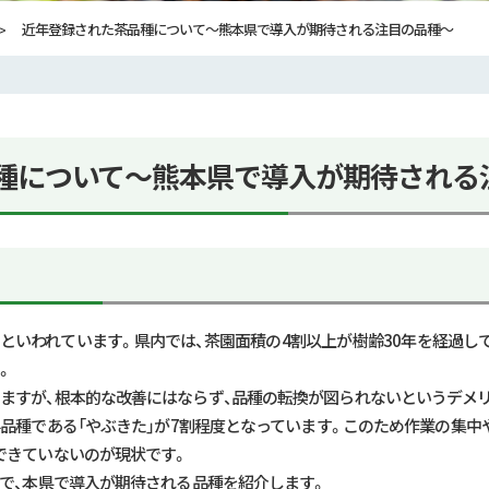
近年登録された茶品種について～熊本県で導入が期待される注目の品種～
種について～熊本県で導入が期待される
といわれています。県内では、茶園面積の4割以上が樹齢
30
年を経過し
。
ますが、根本的な改善にはならず、品種の転換が図られないというデメ
品種である「やぶきた」が
7
割程度となっています。このため作業の集中
できていないのが現状です。
種で、本県で導入が期待される品種を紹介します。