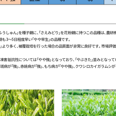
「ふうしゅん」を種子親に、「さえみどり」を花粉親に持つこの品種は、農研
期も3～5日程度早い「やや早生」の品種です。
り」より多く、被覆栽培を行った場合の品質面が非常に良好です。市場評
型凍害抵抗性については「やや強」となっており、「やぶきた」並みとなって
斑病が「強」、赤焼病が「強」、もち病が「やや強」、クワシロカイガラムシ