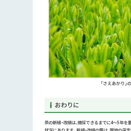
「さえあかり」
おわりに
茶の新植・改植は、摘採できるまでに
4
～
5
年を
状況にあります。新植・改植の際は、園地の選