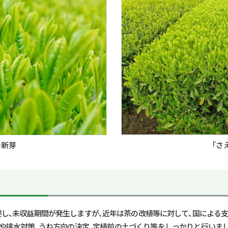
「さ
の新芽
要し、未収益期間が発生しますが、近年は茶の改植等に対して、国による支
定や排水対策、うね方向の決定、定植前の土づくり等をしっかりと行いまし