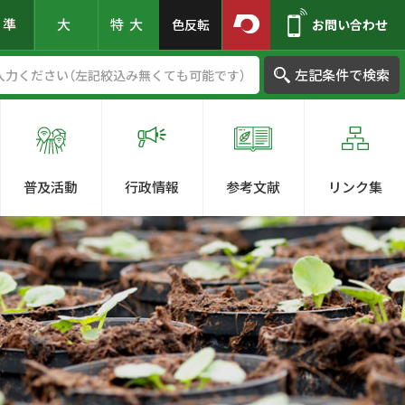
標準
大
特大
色反転
お問い合わせ
左記条件で検索
普及活動
行政情報
参考文献
リンク集