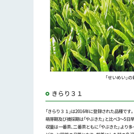
「せいめい」の
きらり３１
「きらり３１」は2016年に登録された品種で
萌芽期及び摘採期は「やぶきた」と比べ3～5日
収量は一番茶、二番茶ともに「やぶきた」より多