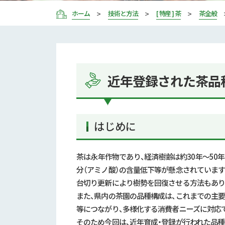
ホーム
技術と方法
[ 特産 ] 茶
茶全般
近年登録された茶品
はじめに
茶は永年作物であり、経済樹齢は約
30
年～
50
年
分（アミノ酸）の含量低下等が懸念されています
台切り更新により樹勢を回復させる方法もあり
また、県内の茶園の品種構成は、これまでの主要
等につながり、多様化する消費者ニーズに対応
そのため今回は、近年育成・登録が行われた品