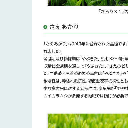
「きらり３１」
さえあかり
「さえあかり」は2012年に登録された品種です
れました。
萌芽期及び摘採期は「やぶきた」と比べ3～4日
収量は全茶期を通して「やぶきた」、「さえみど
た、二番茶と三番茶の製茶品質は「やぶきた」や
耐寒性は、赤枯れ抵抗性、裂傷型凍害抵抗性とも
主な病害虫に対する抵抗性は、炭疽病が「やや強」
カイガラムシが多発する地域では防除が必要で