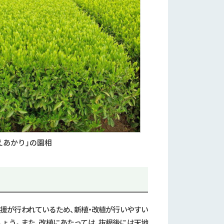
えあかり」の園相
援が行われているため、新植・改植が行いやすい
ょう。また、改植にあたっては、抜根後には天地