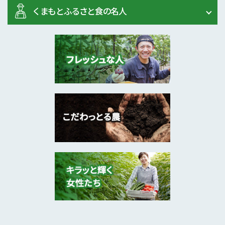
くまもとふるさと食の名人
2025年11月
きゅうりのからし漬け
南小国町
鞭馬 志津子 さん
2025年9月
麦みそ、合わせみそ
山鹿市
春川 由美子 さん
2025年9月
サツマイモ入りソフト･･･
湯前町