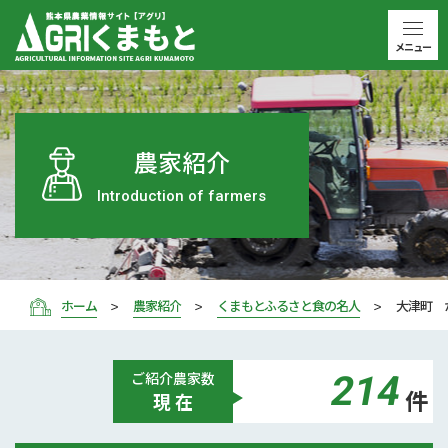
メニュー
農家紹介
Introduction of farmers
ホーム
農家紹介
くまもとふるさと食の名人
大津町 
214
ご紹介
農家数
件
現 在