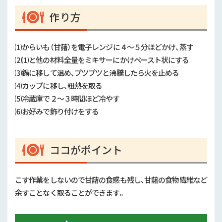
作り方
⑴からいも（甘藷）を電子レンジに４～５分ほどかけ、蒸す
⑵⑴と他の材料全量をミキサーにかけペースト状にする
⑶鍋に移して温め、プツプツと沸騰したら火を止める
⑷カップに移し、粗熱を取る
⑸冷蔵庫で２～３時間ほど冷やす
⑹お好みで飾り付けをする
ココがポイント
こす作業をしないので甘藷の食感も残し、甘藷の食物繊維など
余すことなく取ることができます。