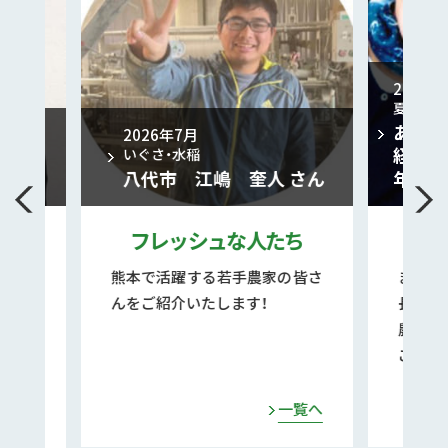
2026年2月
夏菊、秋菊、年末菊
2
あさぎり町 妻のひとことを
経営に生かす ～妻と菊と46
奎人 さん
年
な人たち
こだわっとる農
手農家の皆さ
まじめに、正直に、一生懸命に、
す！
長年農業に携わり、こだわりの
農業を実践する農家の皆さんを
ご紹介いたします！
一覧へ
一覧へ