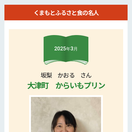
鶴田 幸子 さん
くまもとふるさと食の名人
2025年3月
坂梨 かおる さん
大津町
からいもプリン
2025
3
年
月
一覧を見る
坂梨 かおる さん
大津町 からいもプリン