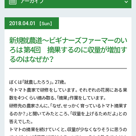
アーカイブ
ALL
農業研究センター
2018
.
04.01
2026年 (5)
【Sun】
試験研究情報
新規就農道～ビギナーズファーマーのい
2025年 (6)
その他
ろは 第4回 摘果するのに収量が増加す
2024年 (13)
るのはなぜか？
中山間地域対策
むらづくり
2023年 (6)
鳥獣害
ぼくは「就農したろう」。27歳。
2022年 (8)
今トマト農家で研修をしています。それぞれの花房にある果
担い手対策
数を4つくらい摘み取る、「摘果」作業をしています。
2021年 (13)
新規就農者
研修先の農家さんに、「なぜ、せっかく育っているトマト摘果す
熊本県青年農業者クラブ
2020年 (21)
るのか？」と聞いてみたところ、「収量を上げるためだよ」との
農大
答えでした。
2019年 (5)
トマトの摘果を続けていくと、収量が少なくなりそうに思うの
流通・地産地消