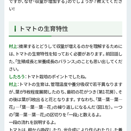
ですが、なぜ「収量が増加する」のでしょうか？教えてくださ
2018年 (8)
地産地消・食文化継承
い！
輸出関係
トマトの生育特性
生産力強化対策
スマート農業
村上
：摘果するとどうして収量が増えるのかを理解するために
モデル経営・経営指導
は、トマトの生育特性を知っておく必要があります。前回話し
地下水・グリーン農業・GAP
た、「生殖成長と栄養成長のバランス」のことも思い出してくだ
さい。
新品種・新技術
したろう
：トマト栽培のポイントでしたね。
農作業安全
村上
：トマトの生育は、管理温度や養分吸収で若干異なります
農薬・肥料
が、葉が9枚程度展開したのち、最初の花がつき（第1花房）、そ
の後は葉が3枚出ると花となります。すなわち、「葉―葉―葉―
補助事業等
花」―「葉―葉―葉―花」の繰り返しになるんだ（図1左）。一つ
補助事業
の「葉―葉―葉―花」の区切りを「一段」と数えるよ。
一段の流れを説明するよ。
農地集積・基盤整備
トマトは、根から吸収したり、光合成により作られたりした養