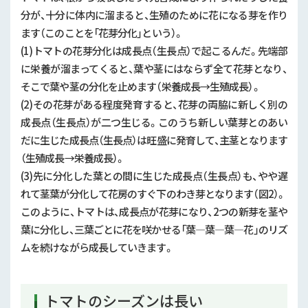
その他
分が、十分に体内に溜まると、生殖のために花になる芽を作り
ます（このことを「花芽分化」という）。
基盤整備
(1)トマトの花芽分化は成長点（生長点）で起こるんだ。先端部
農地集積
に栄養が溜まってくると、葉や茎にはならず全て花芽となり、
防災・減災・リスク軽減対策
そこで葉や茎の分化を止めます（栄養成長→生殖成長）。
(2)その花芽がある程度発育すると、花芽の両脇に新しく別の
農産園芸
成長点（生長点）が二つ生じる。このうち新しい葉芽とのあい
園芸
だに生じた成長点（生長点）は旺盛に発育して、主茎となります
（生殖成長→栄養成長）。
農産
(3)先に分化した葉との間に生じた成長点（生長点）も、やや遅
れて茎葉が分化して花房のすぐ下のわき芽となります（図2）。
このように、トマトは、成長点が花芽になり、2つの新芽を茎や
葉に分化し、三葉ごとに花を咲かせる「葉―葉―葉―花」のリズ
ムを続けながら成長していきます。
トマトのシーズンは長い