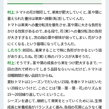
村上
：トマトの花が開花して、果実が肥大していくと、茎や葉に
蓄えられた養分は果実へ移動（転流）していくんだ。
トマトは果実への養分転流を優先させ、茎や葉に大きな負担を
かける性質があるので、ある段で、花（実）への養分転流の負担
が大きすぎると、次の段の葉や樹体が弱ってしまい、花がつき
にくくなる、という循環になってしまうんだ。
したろう
：前回も、着果することで株に負担がかかるという話
がありましたね。花（実）と株のバランスが大事そうだ。
村上
：そうです。茎や葉の成長から実をつけ肥大するまで、一
回の流れで終わって しまう品目ならいいんだけど、トマトは
収穫期間が長い品目だからね。
夏秋トマトは1シーズンでだいたい15段、冬春トマトはだいた
い20段というけど、このことは「葉―葉―葉―花」のリズムを
15～20回繰り返していくということ。
シーズンを通じて、継続して果実をとっていくためには、生殖
成長と栄養成長がバランスよく進み、各段の花房にムラなく確