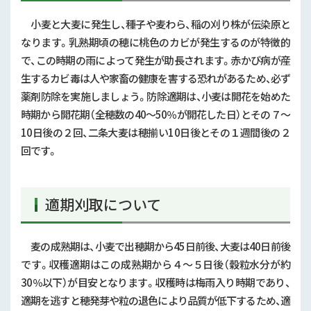
小麦と大麦に発生し、種子や麦わら、稲の刈り株が伝染原と
なります。乳熟期頃の穂に桃色のカビが発生するのが特徴的
で、この時期の雨によって発生が助長されます。赤かび病が産
生するカビ毒は人や家畜の健康を害する恐れがあるため、必ず
薬剤防除を実施しましょう。防除適期は、小麦は開花を始めた
時期から開花期（全穂数の
40
～
50
％が開花した日）とその７～
10
日後の２回、二条大麦は穂揃い
10
日後とその１週間後の２
回です。
適期刈取について
麦の成熟期は、小麦で出穂期から
45
日前後、大麦は
40
日前後
です。収穫適期はこの成熟期から４～５日後（穀粒水分が約
30
％以下）が目安となります。収穫時は梅雨入り時期であり、
適期を逃すと穂発芽や粒の退色により品質が低下するため、適