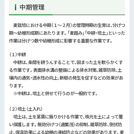
中期管理
麦栽培における中期（１～２月）の管理時期の生育は、分げつ
期～幼穂形成期にあたります。「麦踏み」「中耕・培土」といった
作業は分げつ数や幼穂形成に影響する重要な作業です。
（１）中耕
中耕は、条間を耕うんすることで、固まった土を軟らかくす
る作業です。表面排水溝の整備による排水対策、雑草防除、土
壌内の通気・透水性の向上、新根の発生を促すなどの効果があ
ります。
※中耕は、培土と併せて行うのが一般的です。
（２）培土（土入れ）
培土は、土を茎葉に振りかける作業で、株元を土によって覆
い保護します。無効分げつ（過繁茂）の抑制、雑草防除、倒伏防
止、保温効果による幼穂の凍結防止などの効果があります。麦