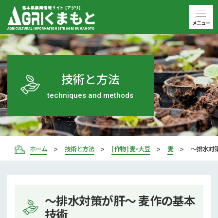
メニュー
技術と方法
techniques and methods
ホーム
技術と方法
[ 作物 ] 麦・大豆
麦
～排水対
～排水対策が肝～ 麦作の基本
技術