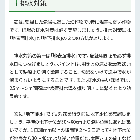
排水対策
麦は、乾燥した気候に適した畑作物で、特に湿害に弱い作物
です。ほ場の排水対策は必ず実施しましょう。排水対策には
「地表面排水」と「地下排水」の２つの方法があります。
排水対策の第一は「地表面排水」です。額縁明きょを必ず排
水口につなげましょう。ポイントは、明きょの深さを最低
20
㎝
として耕深より深く設置すること。勾配をつけて途中で水が
溜まらないようにすることです。また、排水の悪いほ場では、
2.5m
～５
m
間隔に地表面排水溝を掘り明きょに繋ぐとより効
果的です。
次に「地下排水」です。対策を行う前に地下水位を確認しま
しょう。平時の地下水位が
50
～
60cm
より深い位置にあれば良
いですが、１日
30mm
以上の降雨後２～３日経っても地下水位
が地表から
30
～
40cm
より浅い位置だと、本暗きょの施工など