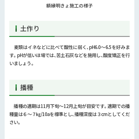
額縁明きょ施工の様子
土作り
麦類はイネなどに比べて酸性に弱く、
pH6.0
～
6.5
を好みま
す。
pH
が低いほ場では、苦土石灰などを施用し、酸度矯正を行
いましょう。
播種
播種の適期は
11
月下旬～
12
月上旬が目安です。適期での播
種量は６～７㎏
/10a
を標準とし、播種深度は３
cm
としてくだ
さい。