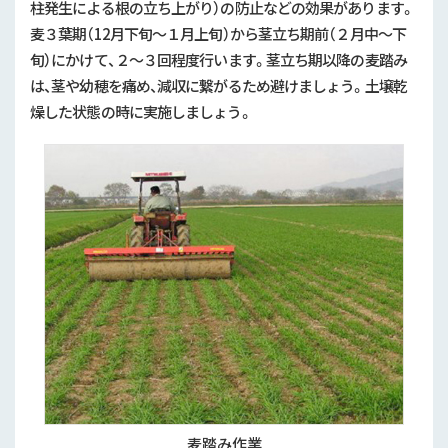
柱発生による根の立ち上がり）の防止などの効果があります。
麦３葉期（
12
月下旬～１月上旬）から茎立ち期前（２月中～下
旬）にかけて、２～３回程度行います。茎立ち期以降の麦踏み
は、茎や幼穂を痛め、減収に繋がるため避けましょう。土壌乾
燥した状態の時に実施しましょう。
麦踏み作業