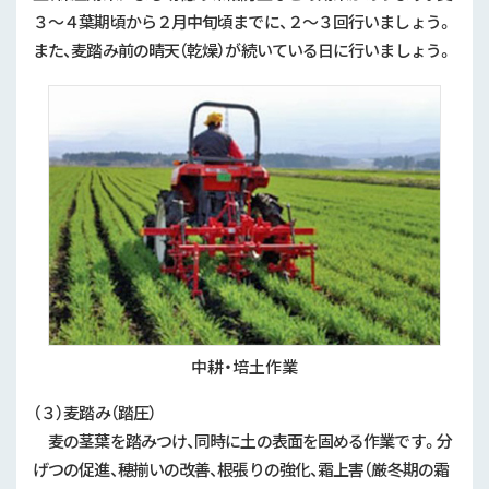
３～４葉期頃から２月中旬頃までに、２～３回行いましょう。
また、麦踏み前の晴天（乾燥）が続いている日に行いましょう。
中耕・培土作業
（３）麦踏み（踏圧）
麦の茎葉を踏みつけ、同時に土の表面を固める作業です。分
げつの促進、穂揃いの改善、根張りの強化、霜上害（厳冬期の霜