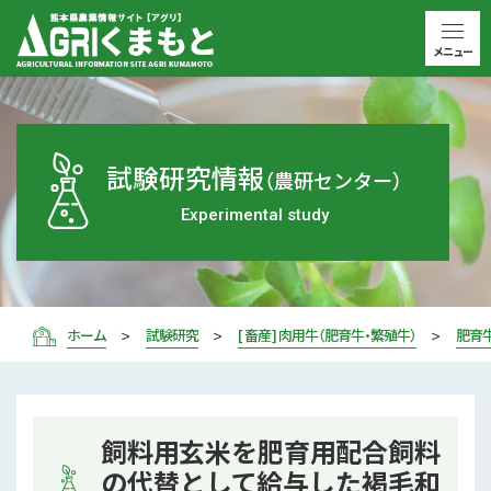
メニュー
試験研究情報
（農研センター）
Experimental study
ホーム
試験研究
[ 畜産 ] 肉用牛（肥育牛・繁殖牛）
肥育
飼料用玄米を肥育用配合飼料
の代替として給与した褐毛和