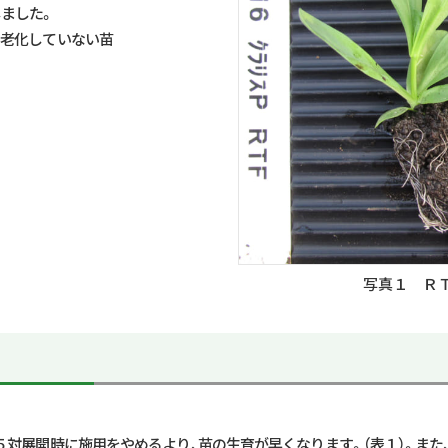
ました。
つ老化していない苗
写真１ ＲＴ
対展開時に施用をやめるより、苗の生育が早くなります。（表１）。また