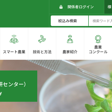
関係者ログイン
農業
スマート農業
技術と方法
農家紹介
コンクール
研センター）
y