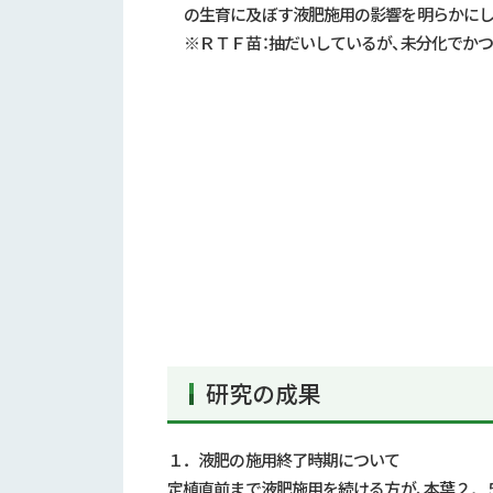
の生育に及ぼす液肥施用の影響を明らかにし
※ＲＴＦ苗：抽だいしているが、未分化でか
研究の成果
１．液肥の施用終了時期について
定植直前まで液肥施用を続ける方が、本葉２．５