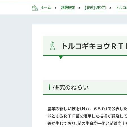
ホーム
試験研究
[ 花き ] 切り花
トルコ
トルコギキョウＲＴ
研究のねらい
農業の新しい技術（Ｎｏ．６５０）で公表し
能とするＲＴＦ苗を活用した技術が普及して
等が生じており、苗の生育均一化と苗質向上