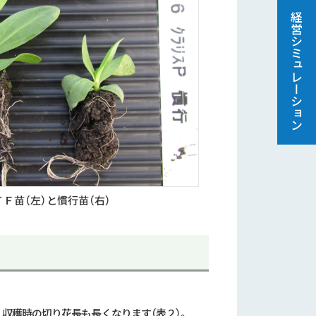
経営シミュレーション
Ｆ苗（左）と慣行苗（右）
、収穫時の切り花長も長くなります（表２）。