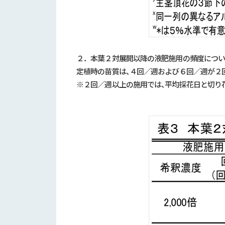
２．本葉２対展開以降の液肥施用の頻度につ
定植時の苗質は、４回／週および６回／週が２回
※２回／週以上の施用では、平均採花日と切り花