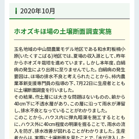
2020年10月
ホオズキほ場の土壌断面調査実施
玉名地域の中山間農業モデル地区である和水町板楠小
原(いたくすこばる)地区では、夏場の収入源として、昨年
からホオズキ栽培を進めています。しかし本年度、白絹
病の発生により出荷に至りませんでした。白絹病の発生
要因は、ほ場の排水不良と考えられたことから、柿内農
業革新支援専門員の指導の下、7月22日に生産者ととも
に土壌断面調査を行いました。
その結果、作土層には大きな問題はないものの、畝から
40cm下に不透水層があり、この層に沿って雨水が滞留
し、排水不良となっていることがわかりました。
このことから、ハウス内に弾丸暗渠を施工するととも
に、ハウス外に40cm程度の明渠を掘ることで、雨水の流
入を防ぎ、排水改善が図れることがわかりました。生産
者からは、実際に土壌断面を見たことで、「水が流入した