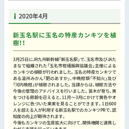
2020年4月
新玉名駅に玉名の特産カンキツを植
樹！！
3月25日にJR九州新幹線「新玉名駅」で、玉名市及びJAた
まなで組織された「玉名市柑橘振興協議会」主催による
カンキツの植樹が行われました。玉名の特産カンキツで
ある温州みかん「肥のあすか」、中晩柑類「不知火」及び
「河内晩柑」が植樹されました。当課からは、植樹方法や
今後の管理のアドバイスを行いました。苗木が育ち、実
をつける樹齢を迎えると、11月～3月にかけて黄色やオ
レンジに色づいた果実を見ることができます。1日600
人を超える人が利用する新玉名駅でのカンキツPRで、認
知度の向上が期待されます。
今後もカンキツの生産拡大に向けて、関係機関と連携し
ながら支援を行っていきます。