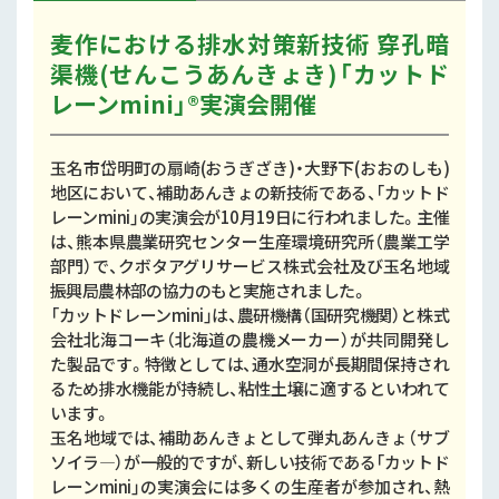
麦作における排水対策新技術 穿孔暗
渠機(せんこうあんきょき)「カットド
レーンmini」®実演会開催
玉名市岱明町の扇崎(おうぎざき)・大野下(おおのしも)
地区において、補助あんきょの新技術である、「カットド
レーンmini」の実演会が10月19日に行われました。主催
は、熊本県農業研究センター生産環境研究所（農業工学
部門）で、クボタアグリサービス株式会社及び玉名地域
振興局農林部の協力のもと実施されました。
「カットドレーンmini」は、農研機構（国研究機関）と株式
会社北海コーキ（北海道の農機メーカー）が共同開発し
た製品です。特徴としては、通水空洞が長期間保持され
るため排水機能が持続し、粘性土壌に適するといわれて
います。
玉名地域では、補助あんきょとして弾丸あんきょ（サブ
ソイラ―）が一般的ですが、新しい技術である「カットド
レーンmini」の実演会には多くの生産者が参加され、熱