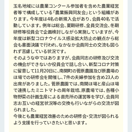
球磨
玉名地域には農業コンクール参加者を含めた農業経営
者等で構成している「農業振興同友会」という組織があ
天草
ります。今年度は4名の新規入会があり、会員40名で活
動しています。例年は総会、夏期研修、全員交流会、冬期
研修等役員会で企画検討しながら実施していますが、今
年度は新型コロナウイルス感染拡大防止の観点から総
会も書面決議で行われ、なかなか会員同士の交流も図ら
れず苦慮している状況です。
そのような中ではありますが、会員同志の研修及び交流
の機会ができないか役員会で話し合い、新型コロナ対策
に留意して11月20日に、南関町の菅原農園及び原農場の
ほ場での研修会を開催し、7件の夫婦参加を含め23人の
出席がありました。菅原農園では、南関ほ場と産山ほ場
で連携したミニトマトの周年栽培、原農場では、各種小
物野菜の計画生産による直売所の運営等を学び、会員同
志お互いの経営状況等の交換も行いながらの交流が図
られました。
今後とも農業経営改善のための研修会・交流が図られる
よう支援を行っていきたいと思います。