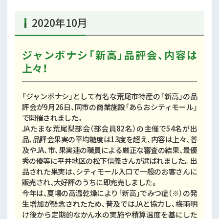
2020年10月
ジャンボナシ「新高」品評会、内容は
上々！
「ジャンボナシ」として有名な荒尾市特産の「新高」の品
評会が9月26日、同市の商業施設「あらおシティモール」
で開催されました。
JAたまな荒尾梨部会（部会員82名）の主催で54名が出
品、品評会果実の平均糖度は13度を超え、内容は上々、普
及やJA、市、果実連の職員による厳正な審査の結果、最優
秀の優等に平井地区の松下信義さんが選ばれました。出
品された果実は、シティモール入口で一般のお客さんに
販売され、大好評のうちに即完売しました。
今年は、夏場の高温乾燥により「新高」でみつ症（※）の発
生増加が懸念されたため、普及ではJAと協力し、梅雨明
け後から定期的なかん水の実施や積算温度を基にした