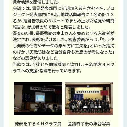
業者会議を開催しました。
会議では、意見発表部門に新規加入者を含む４名、プロ
ジェクト発表部門に８名、地域活動報告に１名の計１３
名が、担当普及員のサポートでまとめ上げた意見や研究
報告を、参加者の前で堂々と発表しました。
審査の結果、最優秀賞の本山さんを始めとする入賞者が
決定され、表彰を受けました。審査委員からは、「もう少
し発表の仕方やデータの集め方に工夫を」といった指摘
のほか、「天敵防除など自分自身も営農の参考になった」
などの意見がありました。
当課では、今後とも関係機関と協力し、玉名地方４Ｈク
ラブへの支援・指導を行っていきます。
発表をする４Ｈクラブ員
会議終了後の集合写真