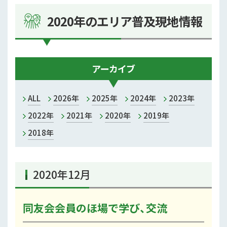
熊本
2020年のエリア普及現地情報
宇城
上益城
アーカイブ
菊池
ALL
2026年
2025年
2024年
2023年
玉名
2022年
2021年
2020年
2019年
鹿本
2018年
阿蘇
2020年12月
八代
芦北
同友会会員のほ場で学び、交流