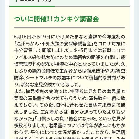
ついに開催！！カンキツ講習会
6月16日から19日にかけJAたまなと当課で今年度初の
「温州みかん・不知火類の摘果等講習会」をコロナ対策に
十分留意して開催しました。4～5月までは新型コロナ
ウイルス感染拡大防止のため講習会の開催を自粛し、栽
培管理資料の配布が指導の中心となっていましたが、久
しぶりの講習会開催で生産者からは摘果技術や、病害虫
防除、シートマルチの設置等について積極的な質問があ
り、活発な意見交換ができました。
また、摘果指導の実演では、生産者に見た目の着果量と
実際の着果量を合わせてもらうため、着果数を一緒に数
えてもらい、その後、樹体に合わせた目標着果量まで摘
果しました。生産者からは「自分が思っていたよりも少
なかった」「目慣らしの良い機会になった」という意見が
多数ありました。着果量については今年が表年にもかか
わらず、平年に比べて気温が高かったことから、生理落
果が多く、このような意見が出たと考えられます。みか