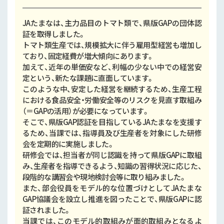
JAたまなは、主力品目のトマト類で、県版GAPの団体認
証を取得しました。
トマト類生産では、規模拡大に伴う雇用型経営も増加し
ており、固定経費が増大傾向にあります。
加えて、近年の単価安など、利幅の少ない中での経営安
定という、新たな課題に直面しています。
このような中、安定した経営を継続するため、生産工程
における食品安全・労働安全等のリスクを見直す取組み
（＝GAPの活用）が必要になっています。
そこで、県版GAP認証を目指しているJAたまなを支援す
るため、当課では、指導員及び生産者を対象にした研修
会を定期的に実施しました。
研修会では、担当者が同じ認識を持って県版GAPに取組
み、生産者を指導できるよう、知識の習得状況に応じた、
段階的な講習会や現地検討会等に取り組みました。
また、部会役員をモデル的な位置づけとしてJAたまな
GAP協議会を設立し推進を図ったことで、県版GAPに認
証されました。
当課では、このモデル的取組みが面的取組みとなるよ