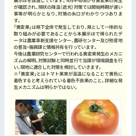
展示ほを設置しています。4月中旬頃から黄変果の発生
が確認され、現状の降温（遮光）対策では開始時期が遅い
事等が明らかとなり、対策の糸口がわかりつつありま
す。
「黄変果」は県下全体で発生しており、県として一体的な
取り組みが必要であることから本展示ほで得られたデ
ータは農業革新支援センター、農研センター及び他産地
の普及・振興課と情報共有を行っています。
今後は農業研究センターで行われる黄変果発生のメカニ
ズムの解明、対策試験と同時並行で当課が現場調査を行
い、現地に適合した対策を検討していきます。
※「黄変果」とはトマト果実が高温になることで黄色に
着色すると考えられている着色不良果のこと。詳細な発
生メカニズムは明らかではない。