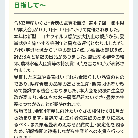
球磨
目指して～
天草
令和3年産いぐさ・畳表の品質を競う「第４７回 熊本県
い業大会」が10月1日～17日にかけて開催されました。
本年は新型コロナウイルス感染拡大防止の観点から、受
賞式典を縮小する等例年と異なる運営となりましたが、
八代・宇城地域からい草の部124点、い製品の部109点、
計233点と多数の出品がありました。厳正なる審査の結
果、農林水産大臣賞等の特別賞14点を含む90点が表彰さ
れました。
受賞した原草や畳表はいずれも素晴らしい品質のもの
であり、県産畳表の品質の高さを生産・販売関係者が改
めて認識する機会となりました。本大会を契機に生産意
欲が高まり、来年もなお一層高品質ないぐさ・畳表の生
産につながることが期待されます。
現地では、令和4年産に向けたいぐさの植付けが11月か
ら始まります。当課では、生産者の意欲の高まりに応え
るべく、また県産畳表の更なる品質向上・安定化を図る
ため、関係機関と連携しながら生産者への支援を行って
いきます。