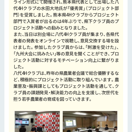
ライン形式にて開催され、熊本県代表として出場した八
代4Hクラブの水田大地氏が「優秀賞」（プロジェクト部
門）を受賞しました。熊本県4Hクラブからプロジェクト
部門で入賞者が出るのは4年ぶりで、県下クラブ員のプ
ロジェクト活動への励みとなりました。
また、当日は別会場に八代4Hクラブ員が集まり、各県代
表者の発表をオンラインで視聴し、意見交換する場を設
けました。参加したクラブ員からは、「刺激を受けた」、
「九州大会に挑みたい」等の意見を聞くことができ、プロ
ジェクト活動に対するモチベーション向上に繋がりま
した。
八代4Hクラブは、昨年の県農業者会議で総合優勝するな
ど、積極的にプロジェクト活動に取り組んでいます。農
業普及・振興課としてもプロジェクト活動を通して、ク
ラブ員の課題発見・解決能力の向上を支援し、次世代を
担う若手農業者の育成を図っていきます。