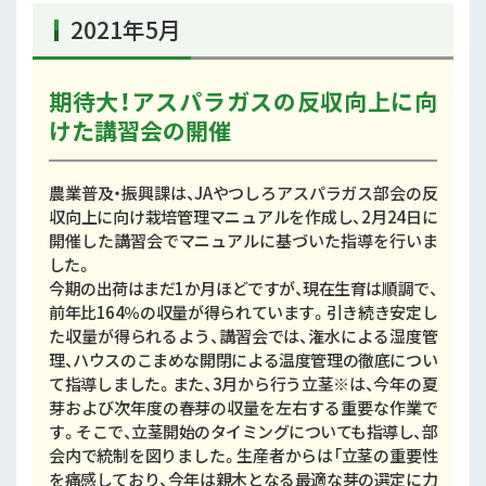
2021年5月
期待大！アスパラガスの反収向上に向
けた講習会の開催
農業普及・振興課は、JAやつしろアスパラガス部会の反
収向上に向け栽培管理マニュアルを作成し、2月24日に
開催した講習会でマニュアルに基づいた指導を行いま
した。
今期の出荷はまだ1か月ほどですが、現在生育は順調で、
前年比164％の収量が得られています。引き続き安定し
た収量が得られるよう、講習会では、潅水による湿度管
理、ハウスのこまめな開閉による温度管理の徹底につい
て指導しました。また、3月から行う立茎※は、今年の夏
芽および次年度の春芽の収量を左右する重要な作業で
す。そこで、立茎開始のタイミングについても指導し、部
会内で統制を図りました。生産者からは「立茎の重要性
を痛感しており、今年は親木となる最適な芽の選定に力