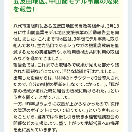
五反田地区、中山間モデル事業の成果
を報告！
八代市東陽町にある五反田地区営農改善組合は、3月18
日に中山間農業モデル地区支援事業の活動報告会を開
催しました。これまで同地区は、3年間モデル事業に取り
組んでおり、主力品目であるショウガの根茎腐敗病を低
減するための実証展示や、水稲用機械の共同利用の取組
みなどを進めてきました。
報告会では、これまでの取組みで成果が見えた部分や残
された課題などについて、活発な協議が行われました。
出席した役員からは、「共同のトラクターが2台導入され
たので、自分の機械の更新をしなくてよかった。」、「我が
家の機械が壊れた時に組合の機械に助けられた。」とい
う声を聞くことができました。
一方、「昨年思うように収量が上がらなかったので、次作
の管理のポイントについて知りたい。」という声もあっ
たことから、当課では今後も引き続き水稲管理講習会の
開催などの支援により、盛り上がった地域営農への機運
を更に高めていきます。