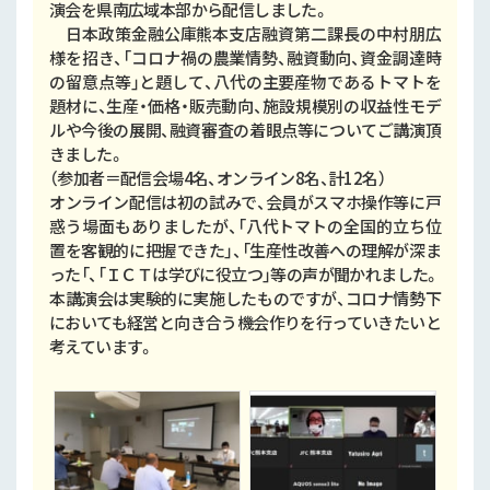
演会を県南広域本部から配信しました。
日本政策金融公庫熊本支店融資第二課長の中村朋広
様を招き、「コロナ禍の農業情勢、融資動向、資金調達時
の留意点等」と題して、八代の主要産物であるトマトを
題材に、生産・価格・販売動向、施設規模別の収益性モデ
ルや今後の展開、融資審査の着眼点等についてご講演頂
きました。
（参加者＝配信会場4名、オンライン8名、計12名）
オンライン配信は初の試みで、会員がスマホ操作等に戸
惑う場面もありましたが、「八代トマトの全国的立ち位
置を客観的に把握できた」、「生産性改善への理解が深ま
った「、「ＩＣＴは学びに役立つ」等の声が聞かれました。
本講演会は実験的に実施したものですが、コロナ情勢下
においても経営と向き合う機会作りを行っていきたいと
考えています。