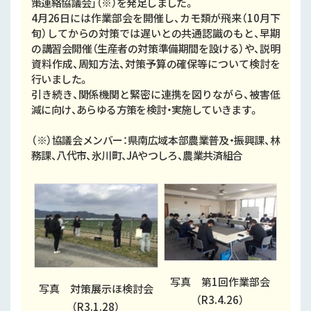
策連絡協議会」（※）を発足しました。
4月26日には作業部会を開催し、カモ類が飛来（10月下
旬）してからの対策では遅いとの共通認識のもと、早期
の講習会開催（生産者の対策準備期間を設ける）や、説明
資料作成、周知方法、対策予算の確保等について検討を
行いました。
引き続き、関係機関と緊密に連携を図りながら、被害低
減に向け、あらゆる方策を検討・実施していきます。
（※）協議会メンバー：県南広域本部農業普及・振興課、林
務課、八代市、氷川町、JAやつしろ、農業共済組合
写真 第1回作業部会
写真 対策展示ほ検討会
（R3.4.26）
（R3.1.28）