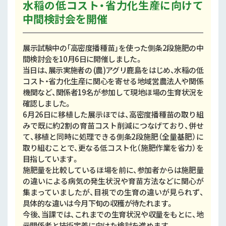
水稲の低コスト・省力化生産に向けて
中間検討会を開催
展示試験中の「高密度播種苗」を使った側条2段施肥の中
間検討会を10月6日に開催しました。
当日は、展示実施者の (農)アグリ鹿島をはじめ、水稲の低
コスト・省力化生産に関心を寄せる地域営農法人や関係
機関など、関係者19名が参加して現地ほ場の生育状況を
確認しました。
6月26日に移植した展示ほでは、高密度播種苗の取り組
みで既に約2割の育苗コスト削減につなげており、併せ
て、移植と同時に処理できる側条2段施肥（全量基肥）に
取り組むことで、更なる低コスト化（施肥作業を省力）を
目指しています。
施肥量を比較しているほ場を前に、参加者からは施肥量
の違いによる病気の発生状況や育苗方法などに関心が
集まっていましたが、目視での生育の違いが見られず、
具体的な違いは今月下旬の収穫が待たれます。
今後、当課では、これまでの生育状況や収量をもとに、地
元関係者と技術定着に向けた検討を進めます。