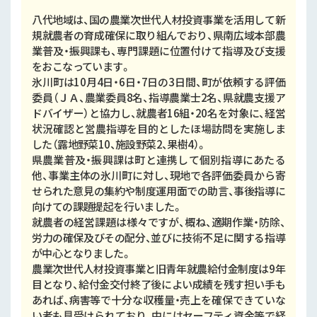
八代地域は、国の農業次世代人材投資事業を活用して新
規就農者の育成確保に取り組んでおり、県南広域本部農
業普及・振興課も、専門課題に位置付けて指導及び支援
をおこなっています。
氷川町は10月4日・6日・7日の3日間、町が依頼する評価
委員（ＪＡ、農業委員8名、指導農業士2名、県就農支援ア
ドバイザー）と協力し、就農者16組・20名を対象に、経営
状況確認と営農指導を目的としたほ場訪問を実施しま
した（露地野菜10、施設野菜2、果樹4）。
県農業普及・振興課は町と連携して個別指導にあたる
他、事業主体の氷川町に対し、現地で各評価委員から寄
せられた意見の集約や制度運用面での助言、事後指導に
向けての課題提起を行いました。
就農者の経営課題は様々ですが、概ね、適期作業・防除、
労力の確保及びその配分、並びに技術不足に関する指導
が中心となりました。
農業次世代人材投資事業と旧青年就農給付金制度は9年
目となり、給付金交付終了後によい成績を残す担い手も
あれば、病害等で十分な収穫量・売上を確保できていな
い者も見受けられており、中にはセーフティ資金等で経