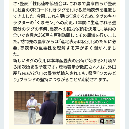
さ・畳表活性化連絡協議会は、これまで農家自らが畳表
に独自のQRコード付きタグを付ける産地表示を推進し
てきました。今回、これを更に推進するため、タグのキャ
ラクターの「くまモン」への変更、1年間に生産される畳
表分のタグの準備、農家への協力依頼を決定し、県内の
全いぐさ農家366戸を戸別訪問してその周知を行いまし
た。訪問先の農家からは「産地表示は区別化のために必
要」等表示の重要性を理解する声が多く聞かれまし
た。
新しいタグの使用は本年産畳表の出荷が始まる8月頃か
ら順次始まる予定です。産地表示が徹底されれば、外国
産「ひのみどり」の畳表が輸入されても、県産「ひのみど
り」ブランドの堅持につながることが期待されます。