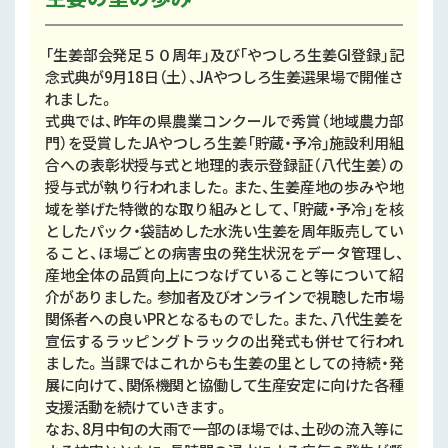
「生姜部会発足５０周年」及び「やつしろ生姜GI登録」記
念式典が9月18日（土）、JAやつしろ生姜選果場で開催さ
れました。
式典では、昨年の県農業コンクールで秀賞（地域農力部
門）を受賞したJAやつしろ生姜「貯蔵・予冷」施設利用組
合への表彰状授与式と地理的表示登録証（八代生姜）の
授与式が執り行われました。また、生姜産地の歩みや地
域を挙げた特徴的な取り組みとして、「貯蔵・予冷」を核
としたパック・袋詰めした水洗い生姜を周年販売してい
ること、ほ場ごとの病害虫の発生状況をデータ管理し、
産地全体の品質向上につなげていること等について紹
介がありました。参加者及びオンラインで視聴した市場
関係者への良いPRとなるものでした。また、八代生姜を
宣伝するラッピングトラックの出発式も併せて行われ
ました。当課ではこれからも生姜の里としての持続・発
展に向けて、関係機関と協働して生産安定に向けた各種
支援活動を続けていきます。
なお、8月中旬の大雨で一部のほ場では、土砂の流入等に