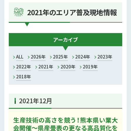
熊本
2021年のエリア普及現地情報
宇城
上益城
アーカイブ
菊池
ALL
2026年
2025年
2024年
2023年
玉名
2022年
2021年
2020年
2019年
鹿本
2018年
阿蘇
2021年12月
八代
芦北
生産技術の高さを競う！熊本県い業大
会開催～県産畳表の更なる高品質化を