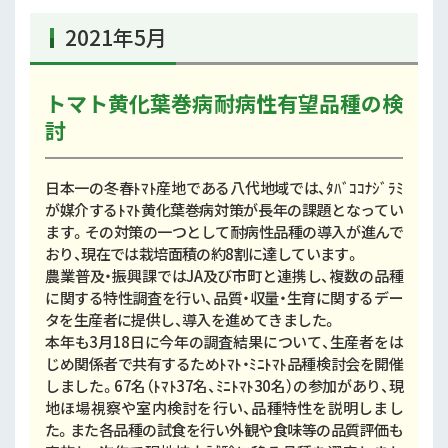
2021年5月
トマト黄化葉巻病耐病性有望品種の検
討
日本一の冬春ﾄﾏﾄ産地である八代地域では、ﾀﾊﾞｺｺﾅｼﾞﾗﾐ
が媒介するﾄﾏﾄ黄化葉巻病対策が長年の課題となってい
ます。その対策の一つとして耐病性品種の導入が進んで
おり、現在では栽培面積の約8割に達しています。
農業普及・振興課ではJA及び市町と連携し、複数の品種
に関する特性調査を行い、品質・収量・生育に関するデー
タを生産者に提供し、導入を進めてきました。
本年も3月18日に今年の調査結果について、生産者をは
じめ関係者で共有するためﾄﾏﾄ・ﾐﾆﾄﾏﾄ品種検討会を開催
しました。67名（ﾄﾏﾄ37名、ﾐﾆﾄﾏﾄ30名）の参加があり、現
地ほ場視察や室内検討を行い、品種特性を説明しまし
た。また各品種の試食を行い外観や食味等の品質評価も