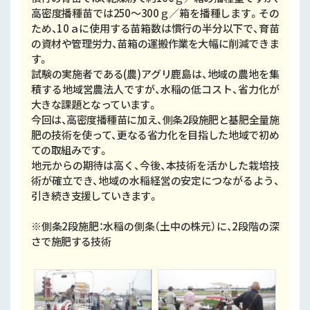
高密度播種苗では250～300ｇ／箱を播種します。その
ため、10ａに使用する苗箱数は慣行の半分以下で、育苗
の資材や管理労力、苗箱の運搬作業を大幅に削減できま
す。
試験の実施者である(農)アグリ鹿島は、地域の農地を集
積する地域営農法人ですが、水稲の低コスト、省力化が
大きな課題となっています。
今回は、高密度播種苗に加え、側条2段施肥と基肥全量施
肥の技術を使って、更なる省力化を目指した地域で初め
ての取組みです。
地元からの期待は高く、今後、本技術を活かした栽培技
術が確立でき、地域の水稲経営の安定につながるよう、
引き続き支援していきます。
※側条2段施肥：水稲の側条（土中の株元）に、2段階の深
さで施肥する技術