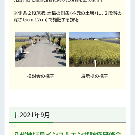
※側条２段施肥：水稲の側条（株元の土壌）に、２段階の
深さ（5cm,12cm）で施肥する技術
検討会の様子
展示ほの様子
2021年9月
八代地域鳥インフルエンザ防疫研修会